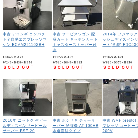
中古 デロンギ コンパク
中古 サービスワゴン 配
2014年 フジマック
ト全自動エスプレッソマ
膳カート キッチンカート
ッシュディスペン
シン ECAM22110SBH
キャスターストッパー付
ート(角型) FDC53
き
1806-SM-173
1712-SM-167
1710-SM-163
W240×D430×H350
W510×D840×H815
W620×D370×H850
ＳＯＬＤ ＯＵＴ
ＳＯＬＤ ＯＵＴ
ＳＯＬＤ ＯＵＴ
2016年 ニットク 生ビー
中古 ホシザキ ティーサ
中古 WMF presto!
ルディスペンサービール
ーバー 給茶機 AT-100HB
プレッソ コーヒー
サーバー BSE-20
水道直結タイプ
200V