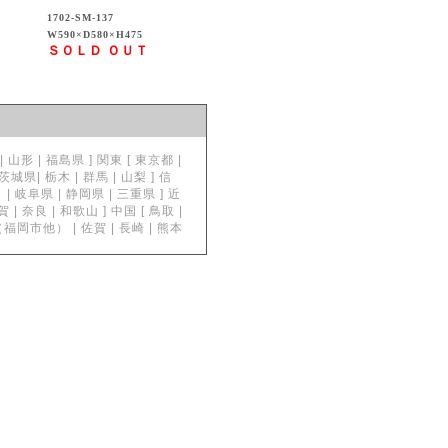
1702-SM-137
W590×D580×H475
ＳＯＬＤ ＯＵＴ
形 | 福島県 ] 関東 [ 東京都 |
| 栃木 | 群馬 | 山梨 ] 信
| 岐阜県 | 静岡県 | 三重県 ] 近
奈良 | 和歌山 ] 中国 [ 鳥取 |
岡県（福岡市他） | 佐賀 | 長崎 | 熊本
。