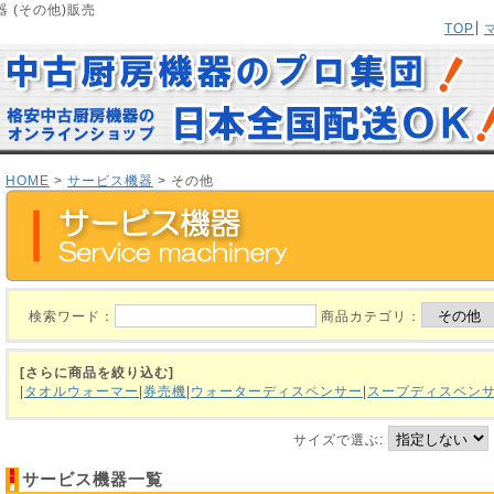
 (その他)販売
TOP
HOME
>
サービス機器
> その他
検索ワード：
商品カテゴリ：
[さらに商品を絞り込む]
|
タオルウォーマー
|
券売機
|
ウォーターディスペンサー
|
スープディスペン
サイズで選ぶ:
サービス機器一覧