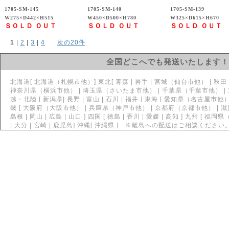
1705-SM-145
1705-SM-140
1705-SM-139
W275×D442×H515
W450×D500×H780
W325×D615×H670
ＳＯＬＤ ＯＵＴ
ＳＯＬＤ ＯＵＴ
ＳＯＬＤ ＯＵＴ
1
 | 
2
 | 
3
 | 
4
次の20件
全国どこへでも発送いたします！
北海道[ 北海道（札幌市他）] 東北[ 青森 | 岩手 | 宮城（仙台市他） | 秋田 | 山
神奈川県（横浜市他） | 埼玉県（さいたま市他） | 千葉県（千葉市他） | 茨城県
越・北陸 [ 新潟県| 長野 | 富山 | 石川 | 福井 ] 東海 [ 愛知県（名古屋市他） 
畿 [ 大阪府（大阪市他） | 兵庫県（神戸市他） | 京都府（京都市他） | 滋賀 | 
島根 | 岡山 | 広島 | 山口 ] 四国 [ 徳島 | 香川 | 愛媛 | 高知 ] 九州 [ 福
| 大分 | 宮崎 | 鹿児島] 沖縄[ 沖縄県 ] ※離島への配送はご相談ください