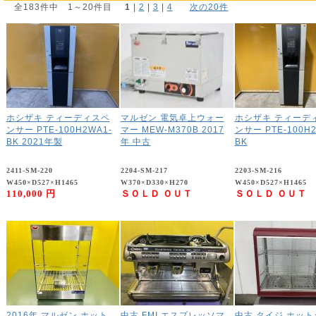
全183件中 1～20件目
1
 | 
2
 | 
3
 | 
4
次の20件
ホシザキ ティーディスペ
マルゼン 電気卓上ウォー
ホシザキ ティーデ
ンサー PTE-100H2WA1-
マー MEW-M370B 2017
ンサー PTE-100H2
BK 2021年製
年 中古
BK
2411-SM-220
2204-SM-217
2203-SM-216
W450×D527×H1465
W370×D330×H270
W450×D527×H1465
110,000 円
ＳＯＬＤ ＯＵＴ
ＳＯＬＤ ＯＵＴ
2016年 マルゼン ホット
中古 FMI エスプレッソマ
中古 タイジ ホット