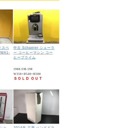
ィスペ
中古 Schaerer シェーラ
WA1-
ー コーヒーマシン コー
ヒープライム
1908-SM-198
W350×D540×H580
ＳＯＬＤ ＯＵＴ
ショ
2014年 三菱 ハンドドラ