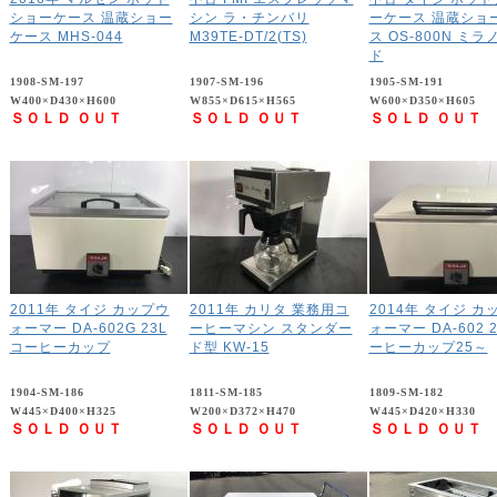
ショーケース 温蔵ショー
シン ラ・チンバリ
ーケース 温蔵ショ
ケース MHS-044
M39TE-DT/2(TS)
ス OS-800N ミラ
ド
1908-SM-197
1907-SM-196
1905-SM-191
W400×D430×H600
W855×D615×H565
W600×D350×H605
ＳＯＬＤ ＯＵＴ
ＳＯＬＤ ＯＵＴ
ＳＯＬＤ ＯＵＴ
2011年 タイジ カップウ
2011年 カリタ 業務用コ
2014年 タイジ カ
ォーマー DA-602G 23L
ーヒーマシン スタンダー
ォーマー DA-602 2
コーヒーカップ
ド型 KW-15
ーヒーカップ25～
1904-SM-186
1811-SM-185
1809-SM-182
W445×D400×H325
W200×D372×H470
W445×D420×H330
ＳＯＬＤ ＯＵＴ
ＳＯＬＤ ＯＵＴ
ＳＯＬＤ ＯＵＴ