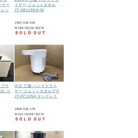
ーケー
イヤー ジェットタオル
ノレッ
JT-SB116KN-W
1905-SM-190
W300×D220×H670
ＳＯＬＤ ＯＵＴ
ップウ
中古 三菱 ハンドドライ
3L コ
ヤー ジェットタオルプチ
JT-PC105A タンクレス
1808-SM-178
W165×D300×H270
ＳＯＬＤ ＯＵＴ