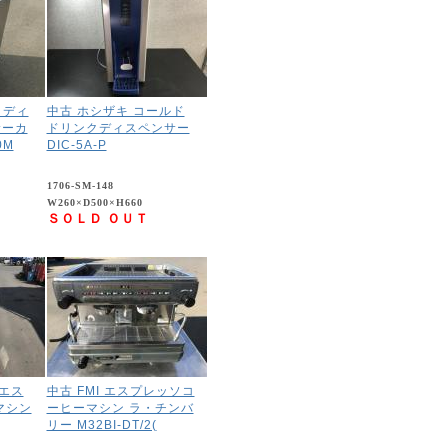
 ディ
中古 ホシザキ コールド
サーカ
ドリンクディスペンサー
0M
DIC-5A-P
1706-SM-148
W260×D500×H660
ＳＯＬＤ ＯＵＴ
 エス
中古 FMI エスプレッソコ
マシン
ーヒーマシン ラ・チンバ
リー M32BI-DT/2(