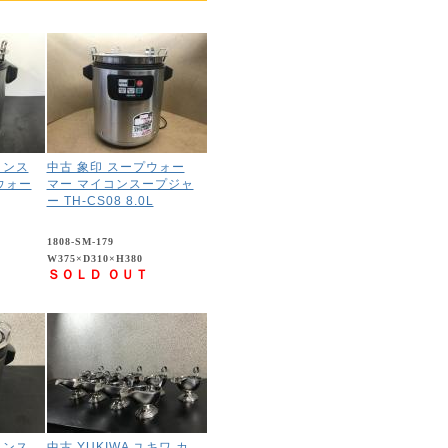
コンス
中古 象印 スープウォー
ウォー
マー マイコンスープジャ
ー TH-CS08 8.0L
1808-SM-179
W375×D310×H380
ＳＯＬＤ ＯＵＴ
コンス
中古 YUKIWA ユキワ カ