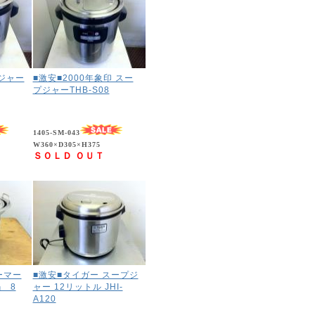
ジャー
■激安■2000年象印 スー
プジャーTHB-S08
1405-SM-043
W360×D305×H375
ＳＯＬＤ ＯＵＴ
ーマー
■激安■タイガー スープジ
 8
ャー 12リットル JHI-
A120