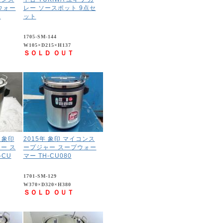
ウォー
レー ソースポット 9点セ
L
ット
1705-SM-144
W105×D215×H137
ＳＯＬＤ ＯＵＴ
 象印
2015年 象印 マイコンス
ー ス
ープジャー スープウォー
-CU
マー TH-CU080
1701-SM-129
W370×D320×H380
ＳＯＬＤ ＯＵＴ