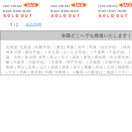
1405-SM-042
1405-SM-041
1310-SM-025
W460×D390×H360
W460×D390×H410
W307×D307×H290
ＳＯＬＤ ＯＵＴ
ＳＯＬＤ ＯＵＴ
ＳＯＬＤ ＯＵＴ
1
 | 
2
次の20件
全国どこへでも発送いたします！
北海道[ 北海道（札幌市他）] 東北[ 青森 | 岩手 | 宮城（仙台市他） | 秋田 | 山
神奈川県（横浜市他） | 埼玉県（さいたま市他） | 千葉県（千葉市他） | 茨城県
越・北陸 [ 新潟県| 長野 | 富山 | 石川 | 福井 ] 東海 [ 愛知県（名古屋市他） 
畿 [ 大阪府（大阪市他） | 兵庫県（神戸市他） | 京都府（京都市他） | 滋賀 | 
島根 | 岡山 | 広島 | 山口 ] 四国 [ 徳島 | 香川 | 愛媛 | 高知 ] 九州 [ 福
| 大分 | 宮崎 | 鹿児島] 沖縄[ 沖縄県 ] ※離島への配送はご相談ください