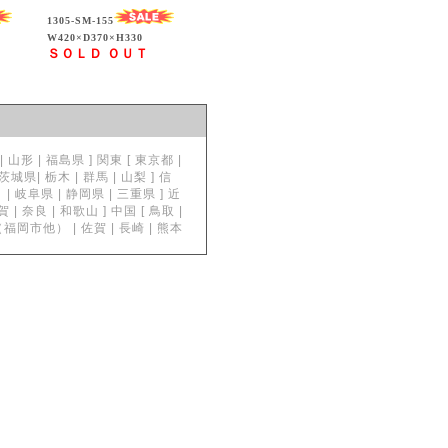
1305-SM-155
W420×D370×H330
ＳＯＬＤ ＯＵＴ
形 | 福島県 ] 関東 [ 東京都 |
| 栃木 | 群馬 | 山梨 ] 信
| 岐阜県 | 静岡県 | 三重県 ] 近
奈良 | 和歌山 ] 中国 [ 鳥取 |
岡県（福岡市他） | 佐賀 | 長崎 | 熊本
。