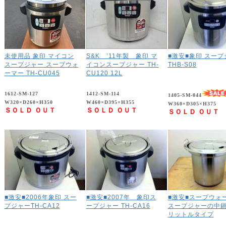
未使用品 象印 マイコン
S&K ’11年製 象印 マ
■激安■象印 スープ
スープジャー スープウォ
イコンスープジャー TH-
THB-S08
ーマー TH-CU045
CU120 12L
1612-SM-127
1412-SM-114
1405-SM-044
W320×D260×H350
W460×D395×H355
W360×D305×H375
ＳＯＬＤ ＯＵＴ
ＳＯＬＤ ＯＵＴ
ＳＯＬＤ ＯＵＴ
■激安■2006年象印 スー
■激安■2007年 象印ス
■激安■スープウォ
プジャーTH-CA12
ープジャー TH-CA16
スープジャーの中鍋
リットルタイプ