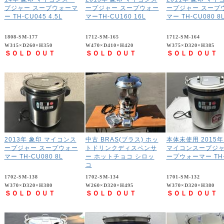
プジャー スープウォーマ
ープジャー スープウォー
ープジャー スープ
ー TH-CU045 4.5L
マーTH-CU160 16L
マー TH-CU080 8
1808-SM-177
1712-SM-165
1712-SM-164
W315×D260×H350
W470×D410×H420
W375×D320×H385
ＳＯＬＤ ＯＵＴ
ＳＯＬＤ ＯＵＴ
ＳＯＬＤ ＯＵＴ
2013年 象印 マイコンス
中古 BRAS(ブラス) ホッ
本体未使用 2015年
ープジャー スープウォー
トドリンクディスペンサ
マイコンスープジャ
マー TH-CU080 8L
ー ホットチョコ シロッ
ープウォーマー TH
コ
1702-SM-138
1702-SM-134
1701-SM-132
W370×D320×H380
W260×D320×H495
W370×D320×H380
ＳＯＬＤ ＯＵＴ
ＳＯＬＤ ＯＵＴ
ＳＯＬＤ ＯＵＴ