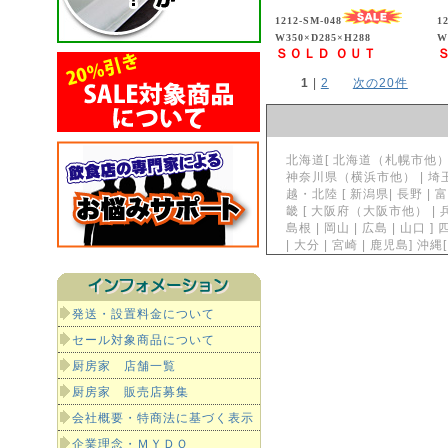
1212-SM-048
1
W350×D285×H288
W
ＳＯＬＤ ＯＵＴ
1
 | 
2
次の20件
北海道[ 北海道（札幌市他）] 東
神奈川県（横浜市他） | 埼玉県
越・北陸 [ 新潟県| 長野 | 富
畿 [ 大阪府（大阪市他） | 兵
島根 | 岡山 | 広島 | 山口 ]
| 大分 | 宮崎 | 鹿児島]
発送・設置料金について
セール対象商品について
厨房家 店舗一覧
厨房家 販売店募集
会社概要・特商法に基づく表示
企業理念・ＭＹＤＯ