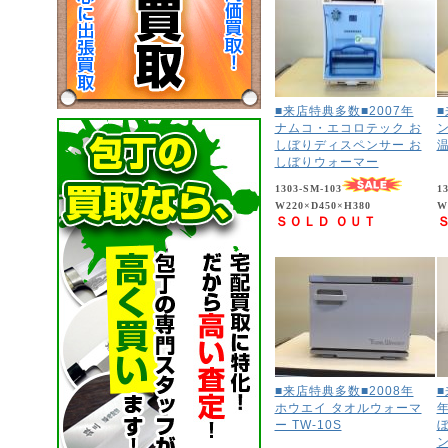
■来店特典多数■2007年
ナムコ・エコロテック お
ン
しぼりディスペンサー お
温
しぼりウォーマー
1303-SM-103
1
W220×D450×H380
W
ＳＯＬＤ ＯＵＴ
■来店特典多数■2008年
■
ホウエイ タオルウォーマ
ー TW-10S
ン