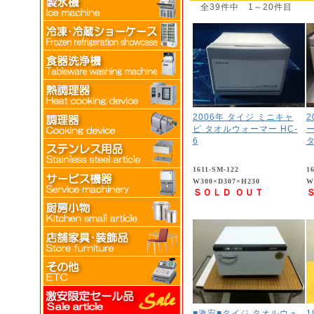
全39件中 1～20件目
2006年 タイジ ミニキャ
2
ビ タオルウォーマー HC-
ー
6
1611-SM-122
1
W300×D307×H230
W
ＳＯＬＤ ＯＵＴ
■激安■タイジ タオルウォ
1