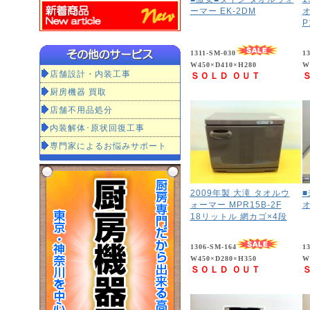
ーマー EK-2DM
オ
P
1311-SM-030
1
W450×D410×H280
W
店舗設計・内装工事
ＳＯＬＤ ＯＵＴ
厨房機器 買取
店舗不用品処分
内装解体･原状回復工事
専門家によるお悩みサポート
2009年製 大滝 タオルウ
ォーマー MPR15B-2F
オ
18リットル 網カゴ×4段
1306-SM-164
1
W450×D280×H350
W
ＳＯＬＤ ＯＵＴ