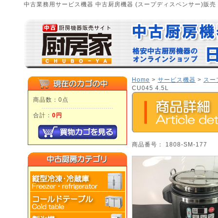
中古業務用サービス機器 中古厨房機器 (スープディスペンサー)販売
Home
>
サービス機器
>
スー
CU045 4.5L
商品数：0点
合計：
0円
商品番号： 1808-SM-177