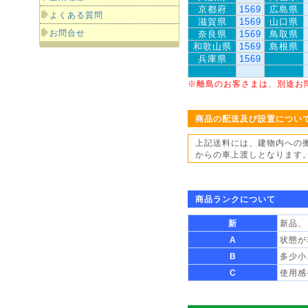
京都府
1569
広島県
よくある質問
滋賀県
1569
山口県
お問合せ
奈良県
1569
鳥取県
和歌山県
1569
島根県
兵庫県
1569
※離島のお客さまは、別途お
商品の配送及び設置につい
上記送料には、建物内への
からの車上渡しとなります
商品ランクについて
新
新品、
A
状態が
B
多少小
C
使用感