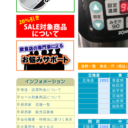
送料一覧 単位：円（税込
北海道
東 
北海道
1893
青森県
秋田県
発送・設置料金について
岩手県
宮城県
セール対象商品について
山形県
厨房家 店舗一覧
福島県
厨房家 販売店募集
会社概要・特商法に基づく表示
関 西
中 
大阪府
1569
岡山県
企業理念・ＭＹＤＯ