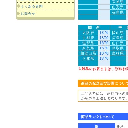
宮城県
よくある質問
山形県
福島県
お問合せ
関 西
中 
大阪府
1870
岡山県
京都府
1870
広島県
滋賀県
1870
山口県
奈良県
1870
鳥取県
和歌山県
1870
島根県
兵庫県
1870
※離島のお客さまは、別途お
商品の配送及び設置につい
上記送料には、建物内への
からの車上渡しとなります
商品ランクについて
新
新品、