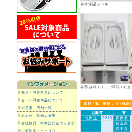
参考:製品ラベル
各部:詳細です。ご確認くださ
発送・設置料金について
セール対象商品について
送料一覧 単位：円（税込
厨房家 店舗一覧
北海道
東 
厨房家 販売店募集
北海道
2210
青森県
会社概要・特商法に基づく表示
秋田県
岩手県
企業理念・ＭＹＤＯ