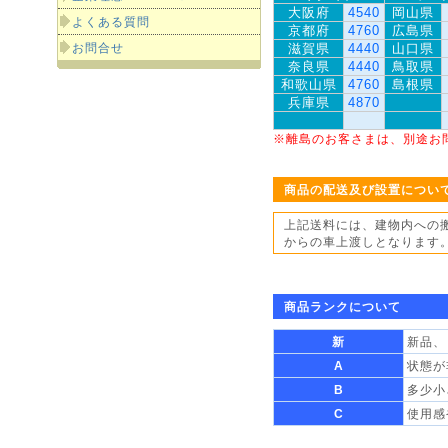
大阪府
4540
岡山県
よくある質問
京都府
4760
広島県
お問合せ
滋賀県
4440
山口県
奈良県
4440
鳥取県
和歌山県
4760
島根県
兵庫県
4870
※離島のお客さまは、別途お
商品の配送及び設置につい
上記送料には、建物内への
からの車上渡しとなります
商品ランクについて
新
新品、
A
状態が
B
多少小
C
使用感