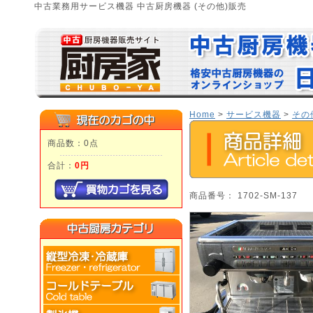
中古業務用サービス機器 中古厨房機器 (その他)販売
Home
>
サービス機器
>
その
商品数：0点
合計：
0円
商品番号： 1702-SM-137