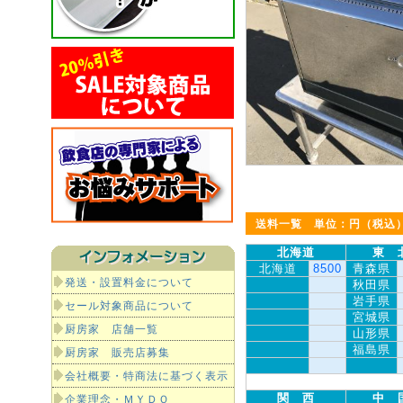
送料一覧 単位：円（税込
北海道
東 
北海道
8500
青森県
発送・設置料金について
秋田県
岩手県
セール対象商品について
宮城県
厨房家 店舗一覧
山形県
福島県
厨房家 販売店募集
会社概要・特商法に基づく表示
関 西
中 
企業理念・ＭＹＤＯ