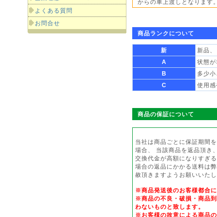
からの車上渡しとなります
よくある質問
お問合せ
商品ランクについて
新
新品、
A
状態が
B
多少小
C
使用感
商品の保証について
当社は商品ごとに保証期間を
場合、 当該商品を返品頂き
交換代金が高額になりすぎる
場合の返品にかかる送料は弊
赦頂きますようお願いいたし
※商品発送後のお客様都合
※商品の不良・破損・商品到
わないものと致します。
※お客様の故意による商品の