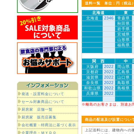
送料一覧 単位：円（税込
北海道
東 
北海道
2346
青森県
秋田県
岩手県
宮城県
山形県
福島県
関 西
中 
大阪府
2022
岡山県
京都府
2022
広島県
滋賀県
2022
山口県
奈良県
2022
鳥取県
和歌山県
2022
島根県
兵庫県
2022
発送・設置料金について
セール対象商品について
※離島のお客さまは、別途お
厨房家 店舗一覧
厨房家 販売店募集
商品の配送及び設置につい
会社概要・特商法に基づく表示
上記送料には、建物内への
企業理念・ＭＹＤＯ