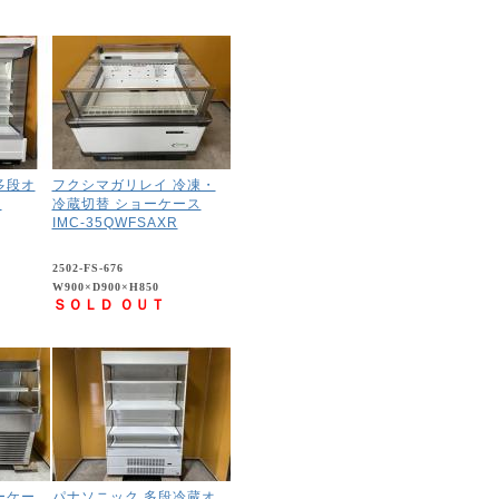
多段オ
フクシマガリレイ 冷凍・
ス
冷蔵切替 ショーケース
IMC-35QWFSAXR
2502-FS-676
W900×D900×H850
ＳＯＬＤ ＯＵＴ
ーケー
パナソニック 多段冷蔵オ