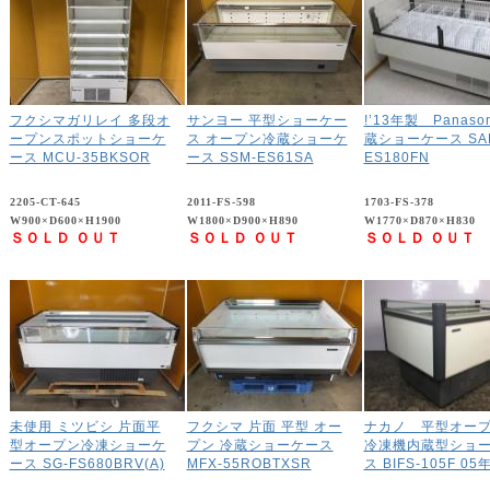
フクシマガリレイ 多段オ
サンヨー 平型ショーケー
!’13年製 Panason
ープンスポットショーケ
ス オープン冷蔵ショーケ
蔵ショーケース SA
ース MCU-35BKSOR
ース SSM-ES61SA
ES180FN
2205-CT-645
2011-FS-598
1703-FS-378
W900×D600×H1900
W1800×D900×H890
W1770×D870×H830
ＳＯＬＤ ＯＵＴ
ＳＯＬＤ ＯＵＴ
ＳＯＬＤ ＯＵＴ
未使用 ミツビシ 片面平
フクシマ 片面 平型 オー
ナカノ 平型オー
型オープン冷凍ショーケ
プン 冷蔵ショーケース
冷凍機内蔵型ショ
ース SG-FS680BRV(A)
MFX-55ROBTXSR
ス BIFS-105F 05