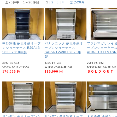
全70件中 1～20件目
1
 | 
2
 | 
3
 | 
4
次の20件
中野冷機 多段冷蔵オープ
パナソニック 多段冷蔵オ
フクシマガリレイ 
ンショーケース BJ9AL3-
ープンショーケース
ープンショーケー
503F 2018年製
SAR-PTV490T 2020年
ADX-61RTKM4SR
製
2307-FS-652
2306-FS-648
2602-FS-692
W905×D610×H1950
W1190×D660×H1900
W1909×D1100×H1940
176,000 円
110,000 円
ＳＯＬＤ ＯＵＴ
サンデン 多段オープンシ
サンデン 多段冷蔵オープ
大和冷機 冷蔵ショ