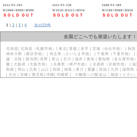
1612-FS-343
1611-FS-330
1608-FS-309
W1800×D900×H900
W1610×D1115×H910
W1500×D900×H850
ＳＯＬＤ ＯＵＴ
ＳＯＬＤ ＯＵＴ
ＳＯＬＤ ＯＵＴ
1
 | 
2
 | 
3
 | 
4
次の20件
全国どこへでも発送いたします！
北海道[ 北海道（札幌市他）] 東北[ 青森 | 岩手 | 宮城（仙台市他） | 秋田 | 山
神奈川県（横浜市他） | 埼玉県（さいたま市他） | 千葉県（千葉市他） | 茨城県
越・北陸 [ 新潟県| 長野 | 富山 | 石川 | 福井 ] 東海 [ 愛知県（名古屋市他） 
畿 [ 大阪府（大阪市他） | 兵庫県（神戸市他） | 京都府（京都市他） | 滋賀 | 
島根 | 岡山 | 広島 | 山口 ] 四国 [ 徳島 | 香川 | 愛媛 | 高知 ] 九州 [ 福
| 大分 | 宮崎 | 鹿児島] 沖縄[ 沖縄県 ] ※離島への配送はご相談ください