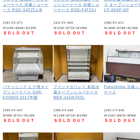
ョーケース 冷蔵ショーケ
ンショーケース 冷蔵ショ
ス オープンショー
ース RSD-S4FZ5J-B
ーケース RSD-F4FZ4J
CF-060P-DP
2501-FS-675
2411-FS-669
2306-FS-651
W1190×D600×H1900
W1190×D750×H1900
W1800×D780×H1300
ＳＯＬＤ ＯＵＴ
ＳＯＬＤ ＯＵＴ
ＳＯＬＤ ＯＵＴ
パナソニック ヒナ壇タイ
フクシマガリレイ 多段冷
Fukushima 冷蔵
プショーケース SAR-
蔵オープンショーケース
ケース
ES900A 2017年製
MEK-42GKTA5L
2306-FS-647
2306-FS-646
2205-CT-646
W900×D765×H1200
W1200×D750×H1900
W1505×D850×H900
ＳＯＬＤ ＯＵＴ
ＳＯＬＤ ＯＵＴ
ＳＯＬＤ ＯＵＴ