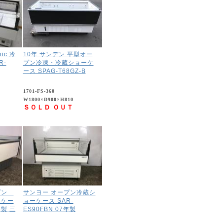
ic 冷
10年 サンデン 平型オー
R-
プン冷凍・冷蔵ショーケ
ース SPAG-T68GZ-B
1701-FS-360
W1800×D900×H810
ＳＯＬＤ ＯＵＴ
プン
サンヨー オープン冷蔵シ
ーケー
ョーケース SAR-
年製 三
ES90FBN 07年製