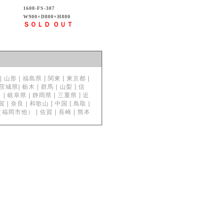
1608-FS-307
W900×D800×H800
ＳＯＬＤ ＯＵＴ
形 | 福島県 ] 関東 [ 東京都 |
| 栃木 | 群馬 | 山梨 ] 信
| 岐阜県 | 静岡県 | 三重県 ] 近
奈良 | 和歌山 ] 中国 [ 鳥取 |
岡県（福岡市他） | 佐賀 | 長崎 | 熊本
。