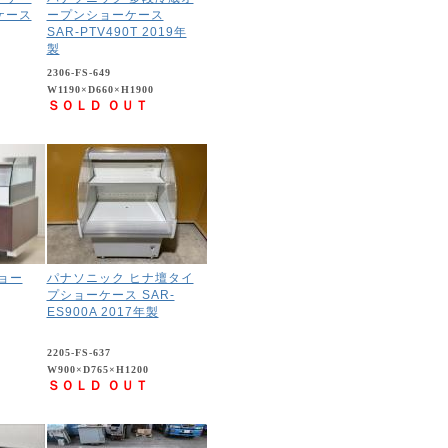
ケース
ープンショーケース
SAR-PTV490T 2019年
製
2306-FS-649
W1190×D660×H1900
ＳＯＬＤ ＯＵＴ
ショー
パナソニック ヒナ壇タイ
プショーケース SAR-
ES900A 2017年製
2205-FS-637
W900×D765×H1200
ＳＯＬＤ ＯＵＴ