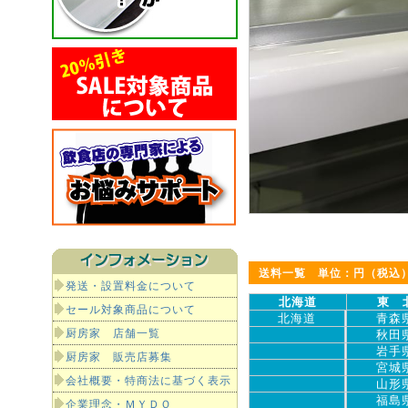
送料一覧 単位：円（税込
発送・設置料金について
北海道
東 
セール対象商品について
北海道
青森
厨房家 店舗一覧
秋田
岩手
厨房家 販売店募集
宮城
会社概要・特商法に基づく表示
山形
福島
企業理念・ＭＹＤＯ