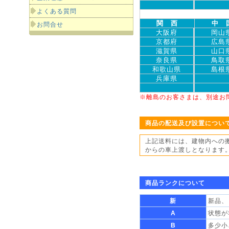
よくある質問
関 西
中 
お問合せ
大阪府
岡山
京都府
広島
滋賀県
山口
奈良県
鳥取
和歌山県
島根
兵庫県
※離島のお客さまは、別途お
商品の配送及び設置につい
上記送料には、建物内への
からの車上渡しとなります
商品ランクについて
新
新品、
A
状態が
B
多少小