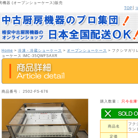
機器 (オープンショーケース)販売
TOP
Home
>
冷凍・冷蔵ショーケース
>
オープンショーケース
> フクシマガリ
ョーケース IMC-35QWFSAXR
商品番号： 2502-FS-676
購入数量：
只今在庫
フク
商品名
ランド
定価