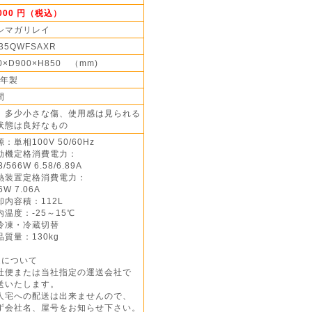
,000 円（税込）
シマガリレイ
-35QWFSAXR
0×D900×H850 （mm)
8年製
間
】多少小さな傷、使用感は見られる
状態は良好なもの
：単相100V 50/60Hz
動機定格消費電力：
566W 6.58/6.89A
熱装置定格消費電力：
W 7.06A
却内容積：112L
内温度：-25～15℃
凍・冷蔵切替
質量：130kg
送について
社便または当社指定の運送会社で
いたします。
人宅への配送は出来ませんので、
会社名、屋号をお知らせ下さい。