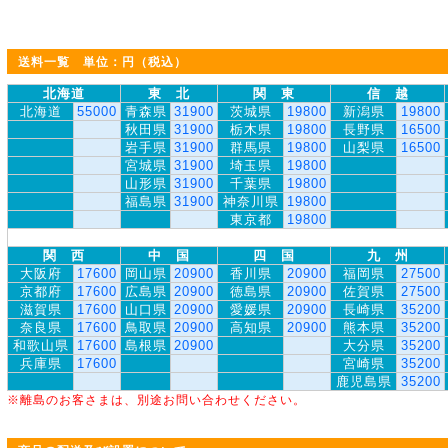
送料一覧 単位：円（税込）
北海道
東 北
関 東
信 越
北海道
55000
青森県
31900
茨城県
19800
新潟県
19800
秋田県
31900
栃木県
19800
長野県
16500
岩手県
31900
群馬県
19800
山梨県
16500
宮城県
31900
埼玉県
19800
山形県
31900
千葉県
19800
福島県
31900
神奈川県
19800
東京都
19800
関 西
中 国
四 国
九 州
大阪府
17600
岡山県
20900
香川県
20900
福岡県
27500
京都府
17600
広島県
20900
徳島県
20900
佐賀県
27500
滋賀県
17600
山口県
20900
愛媛県
20900
長崎県
35200
奈良県
17600
鳥取県
20900
高知県
20900
熊本県
35200
和歌山県
17600
島根県
20900
大分県
35200
兵庫県
17600
宮崎県
35200
鹿児島県
35200
※離島のお客さまは、別途お問い合わせください。