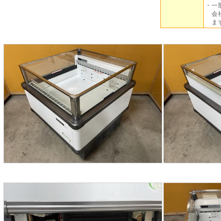
・一
会社
ま