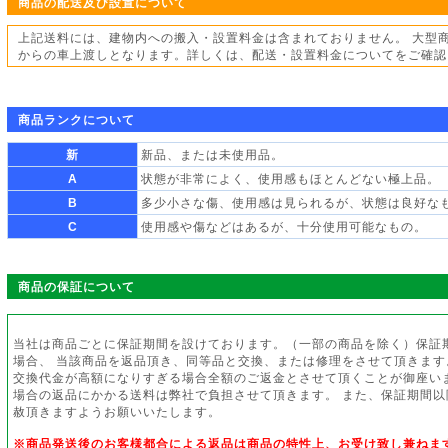
商品の配送及び設置について
上記送料には、建物内への搬入・設置料金は含まれておりません。 大型
からの車上渡しとなります。詳しくは、配送・設置料金についてをご確認
商品ランクについて
新
新品、または未使用品。
A
状態が非常によく、使用感もほとんどない極上品。
B
多少小さな傷、使用感は見られるが、状態は良好な
C
使用感や傷などはあるが、十分使用可能なもの。
商品の保証について
当社は商品ごとに保証期間を設けております。（一部の商品を除く）保証
場合、 当該商品を返品頂き、同等品と交換、または修理をさせて頂きます
交換代金が高額になりすぎる場合全額のご返金とさせて頂くことが御座い
場合の返品にかかる送料は弊社で負担させて頂きます。 また、保証期間
赦頂きますようお願いいたします。
※商品発送後のお客様都合による返品は商品の特性上、お受け致し兼ねま