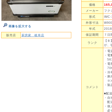
価格
165
メーカー
フク
形式
IMC
外形寸法
W90
画像を拡大する
年式
201
保証期間
７日
販売店
厨房家 岐阜店
【Ｂ
ランク
が、
・電源
・電
563/
・電
706
・冷
・庫
※冷
・製品
コメント
■配
・自
配送
・個
必ず