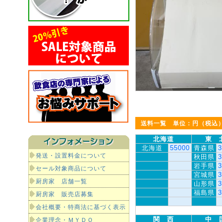
送料一覧 単位：円（税込
北海道
東 
北海道
55000
青森県
3
発送・設置料金について
秋田県
3
岩手県
3
セール対象商品について
宮城県
3
厨房家 店舗一覧
山形県
3
福島県
3
厨房家 販売店募集
会社概要・特商法に基づく表示
関 西
中 
企業理念・ＭＹＤＯ