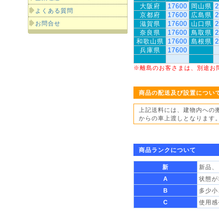
大阪府
17600
岡山県
2
よくある質問
京都府
17600
広島県
2
お問合せ
滋賀県
17600
山口県
2
奈良県
17600
鳥取県
2
和歌山県
17600
島根県
2
兵庫県
17600
※離島のお客さまは、別途お
商品の配送及び設置につい
上記送料には、建物内への
からの車上渡しとなります
商品ランクについて
新
新品、
A
状態が
B
多少小
C
使用感