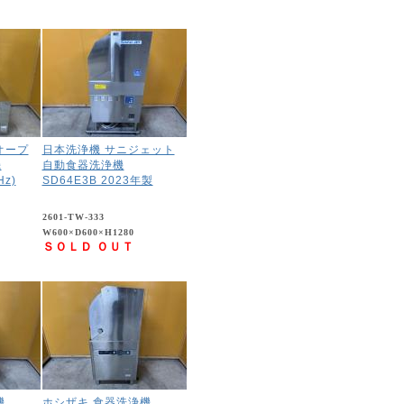
オープ
日本洗浄機 サニジェット
機
自動食器洗浄機
Hz)
SD64E3B 2023年製
2601-TW-333
W600×D600×H1280
ＳＯＬＤ ＯＵＴ
機
ホシザキ 食器洗浄機