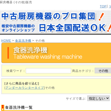
厨房機器 (その他)販売
TOP
HOME
>
食器洗浄機
> その他
検索ワード：
商品カテゴリ：
[さらに商品を絞り込む]
|
アンダーカウンタータイプ
|その他
サイズで選ぶ:
食器洗浄機一覧