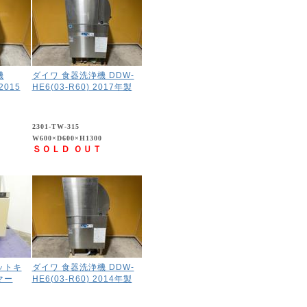
機
ダイワ 食器洗浄機 DDW-
2015
HE6(03-R60) 2017年製
2301-TW-315
W600×D600×H1300
ＳＯＬＤ ＯＵＴ
ットキ
ダイワ 食器洗浄機 DDW-
マー
HE6(03-R60) 2014年製