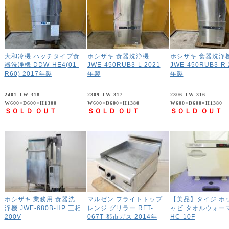
大和冷機 ハッチタイプ食
ホシザキ 食器洗浄機
ホシザキ 食器洗浄
器洗浄機 DDW-HE4(01-
JWE-450RUB3-L 2021
JWE-450RUB3-R 
R60) 2017年製
年製
年製
2401-TW-318
2309-TW-317
2306-TW-316
W600×D600×H1300
W600×D600×H1380
W600×D600×H1380
ＳＯＬＤ ＯＵＴ
ＳＯＬＤ ＯＵＴ
ＳＯＬＤ ＯＵＴ
ホシザキ 業務用 食器洗
マルゼン フライトトップ
【美品】タイジ ホ
浄機 JWE-680B-HP 三相
レンジ グリラー RFT-
ャビ タオルウォー
200V
067T 都市ガス 2014年
HC-10F