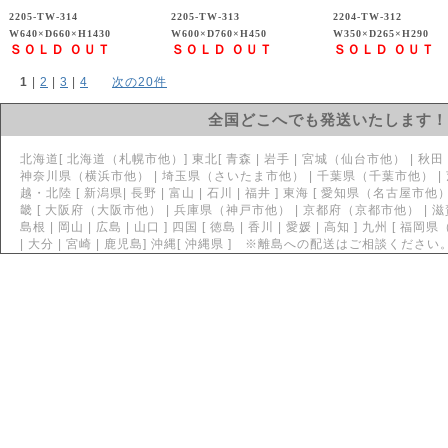
2205-TW-314
2205-TW-313
2204-TW-312
W640×D660×H1430
W600×D760×H450
W350×D265×H290
ＳＯＬＤ ＯＵＴ
ＳＯＬＤ ＯＵＴ
ＳＯＬＤ ＯＵＴ
1
 | 
2
 | 
3
 | 
4
次の20件
全国どこへでも発送いたします！
北海道[ 北海道（札幌市他）] 東北[ 青森 | 岩手 | 宮城（仙台市他） | 秋田 | 山
神奈川県（横浜市他） | 埼玉県（さいたま市他） | 千葉県（千葉市他） | 茨城県
越・北陸 [ 新潟県| 長野 | 富山 | 石川 | 福井 ] 東海 [ 愛知県（名古屋市他） 
畿 [ 大阪府（大阪市他） | 兵庫県（神戸市他） | 京都府（京都市他） | 滋賀 | 
島根 | 岡山 | 広島 | 山口 ] 四国 [ 徳島 | 香川 | 愛媛 | 高知 ] 九州 [ 福
| 大分 | 宮崎 | 鹿児島] 沖縄[ 沖縄県 ] ※離島への配送はご相談ください