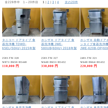
全228件中 1～20件目
1
 | 
2
 | 
3
 | 
4
次の20件
タニコー ドアタイプ 食
ホシザキ ドアタイプ 食
ホシザキ 自動ドア
器洗浄機 TDWD-
器洗浄機 JWE-
ンタイプ食器洗浄
6SEL(50Hz) 2015年製
580UB(60Hz) 2018年製
JWE-620B-OP(60
2503-TW-328
2503-TW-327
2401-TW-321
W871×D650×H1448
W640×D655×H1432
W640×D664×H1432
110,000 円
330,000 円
220,000 円
ホシザキ 食器洗浄機
ホシザキ ドアタイプ 食
ホシザキ 食器洗浄