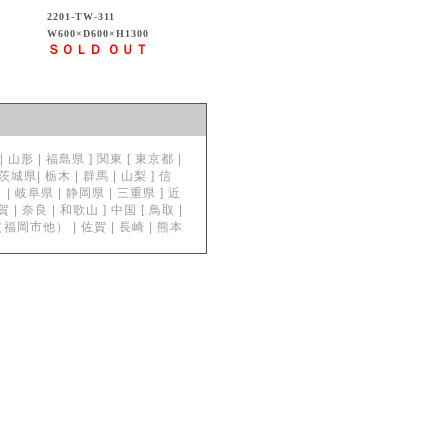
2201-TW-311
W600×D600×H1300
ＳＯＬＤ ＯＵＴ
形 | 福島県 ] 関東 [ 東京都 |
| 栃木 | 群馬 | 山梨 ] 信
| 岐阜県 | 静岡県 | 三重県 ] 近
奈良 | 和歌山 ] 中国 [ 鳥取 |
岡県（福岡市他） | 佐賀 | 長崎 | 熊本
。