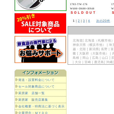
1703-TW-176
1
W600×D600×H940
W
ＳＯＬＤ ＯＵＴ
1
 | 
2
 | 
3
 | 
4
次の20件
北海道[ 北海道（札幌市他）] 東
神奈川県（横浜市他） | 埼玉県
越・北陸 [ 新潟県| 長野 | 富
畿 [ 大阪府（大阪市他） | 兵
島根 | 岡山 | 広島 | 山口 ]
| 大分 | 宮崎 | 鹿児島]
発送・設置料金について
セール対象商品について
厨房家 店舗一覧
厨房家 販売店募集
会社概要・特商法に基づく表示
企業理念・ＭＹＤＯ