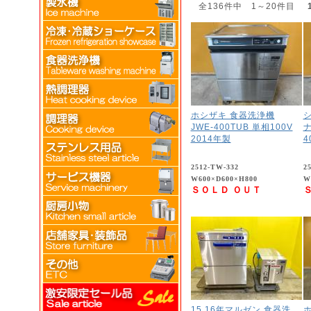
全136件中 1～20件目
ホシザキ 食器洗浄機
JWE-400TUB 単相100V
ナ
2014年製
4
2512-TW-332
2
W600×D600×H800
W
ＳＯＬＤ ＯＵＴ
15,16年マルゼン 食器洗