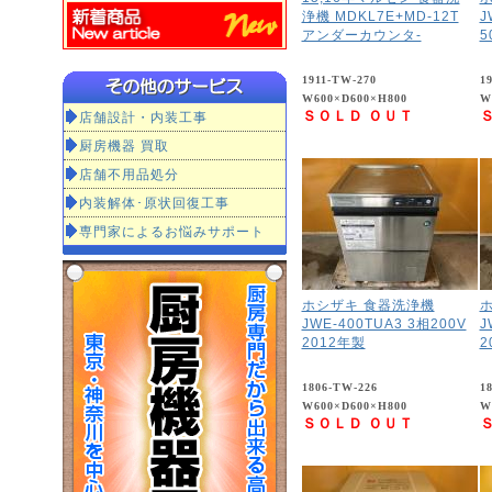
浄機 MDKL7E+MD-12T
J
アンダーカウンタ-
5
1911-TW-270
1
W600×D600×H800
W
ＳＯＬＤ ＯＵＴ
店舗設計・内装工事
厨房機器 買取
店舗不用品処分
内装解体･原状回復工事
専門家によるお悩みサポート
ホシザキ 食器洗浄機
JWE-400TUA3 3相200V
J
2012年製
2
1806-TW-226
1
W600×D600×H800
W
ＳＯＬＤ ＯＵＴ