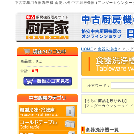
中古業務用食器洗浄機 食洗い機 中古厨房機器 (アンダーカウンター
HOME
>
食器洗浄機
> アン
商品数：0点
合計：
0円
検索ワード：
[さらに商品を絞り込む]
|アンダーカウンタータイ
食器洗浄機一覧