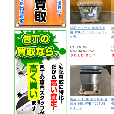
新品 ホシザキ 食器洗浄
機 JWE-400TUB3 2017
J
年製
2
1711-TW-207
1
W600×D600×H800
W
ＳＯＬＤ ＯＵＴ
美品 2016年 ホシザキ 食
中
器洗浄機 JWE-400TUB-
機
H 100V
6