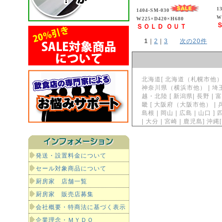
1
1404-SM-030
W
W225×D420×H680
ＳＯＬＤ ＯＵＴ
1
 | 
2
 | 
3
次の20件
北海道[ 北海道（札幌市他）] 東
神奈川県（横浜市他） | 埼玉県
越・北陸 [ 新潟県| 長野 | 富
畿 [ 大阪府（大阪市他） | 兵
島根 | 岡山 | 広島 | 山口 ]
| 大分 | 宮崎 | 鹿児島]
発送・設置料金について
セール対象商品について
厨房家 店舗一覧
厨房家 販売店募集
会社概要・特商法に基づく表示
企業理念・ＭＹＤＯ