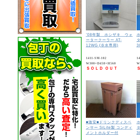
’08年製 ホシザキ ウォ
ータークーラー AT-
タ
12WG (冷水専用)
3
1411-SM-102
1
W300×D458×H560
W
ＳＯＬＤ ＯＵＴ
■激安■ドリンクディスペ
ンサー SiLite製 コンディ
タ
メントホルダー付
3