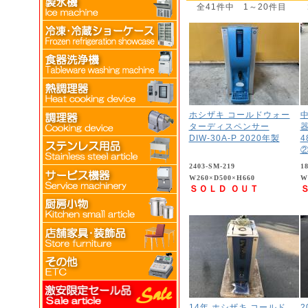
全41件中 1～20件目
ホシザキ コールドウォー
中
ターディスペンサー
DIW-30A-P 2020年製
4
2403-SM-219
1
W260×D500×H660
W
ＳＯＬＤ ＯＵＴ
14年 ホシザキ コールド
2