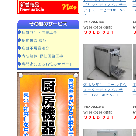
ドリンクディスペンサー
ー
アイスコーヒーDIC-5A-
1
P
1712-SM-166
1
W260×D500×H650
W
店舗設計・内装工事
ＳＯＬＤ ＯＵＴ
厨房機器 買取
店舗不用品処分
内装解体･原状回復工事
専門家によるお悩みサポート
②ホシザキ コールドウ
ォーターディスペンサ
ー TWC-40SA2-T
ー
1505-SM-026
1
W490×D290×H550
W
ＳＯＬＤ ＯＵＴ