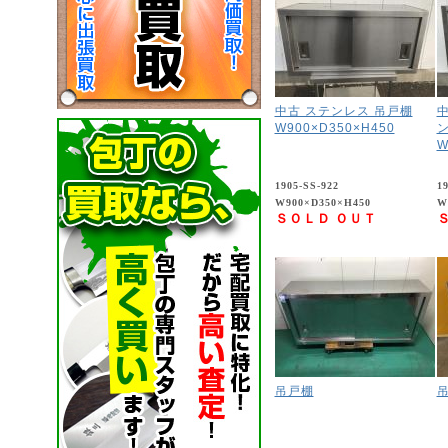
中古 ステンレス 吊戸棚
中
W900×D350×H450
ン
W
1905-SS-922
1
W900×D350×H450
W
ＳＯＬＤ ＯＵＴ
吊戸棚