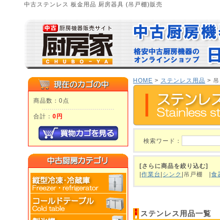
中古ステンレス 板金用品 厨房器具 (吊戸棚)販売
HOME
>
ステンレス用品
> 
商品数：0点
合計：
0円
検索ワード：
[さらに商品を絞り込む]
|
作業台
|
シンク
|吊戸棚
|
食
ステンレス用品一覧