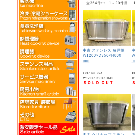
全364件中 1～20件目
中古 ステンレス 吊戸棚
中
W1200×D350×H600
W
mm
m
1907-SS-962
1
W1200×D350×H600
W
ＳＯＬＤ ＯＵＴ
中古 クリナップ ステン
中