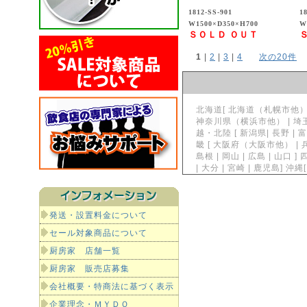
1812-SS-901
1
W1500×D350×H700
W
ＳＯＬＤ ＯＵＴ
1
 | 
2
 | 
3
 | 
4
次の20件
北海道[ 北海道（札幌市他）] 東
神奈川県（横浜市他） | 埼玉県
越・北陸 [ 新潟県| 長野 | 富
畿 [ 大阪府（大阪市他） | 兵
島根 | 岡山 | 広島 | 山口 ]
| 大分 | 宮崎 | 鹿児島]
発送・設置料金について
セール対象商品について
厨房家 店舗一覧
厨房家 販売店募集
会社概要・特商法に基づく表示
企業理念・ＭＹＤＯ