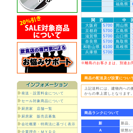
福島県
関 西
中 
大阪府
5700
岡山県
京都府
5700
広島県
滋賀県
5700
山口県
奈良県
5700
鳥取県
和歌山県
6100
島根県
兵庫県
5700
※離島のお客さまは、別途お
商品の配送及び設置につい
上記送料には、建物内への
発送・設置料金について
からの車上渡しとなります
セール対象商品について
厨房家 店舗一覧
商品ランクについて
厨房家 販売店募集
新
新品、
会社概要・特商法に基づく表示
A
状態が
企業理念・ＭＹＤＯ