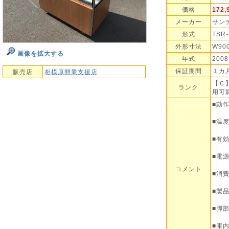
価格
172
メーカー
サン
形式
TSR-
外形寸法
W90
画像を拡大する
年式
2008
保証期間
１カ
販売店
相模原開業支援店
【Ｃ
ランク
用可
■動
■温度
■有効
■電源
コメント
■消費
■製品
■脚
■庫