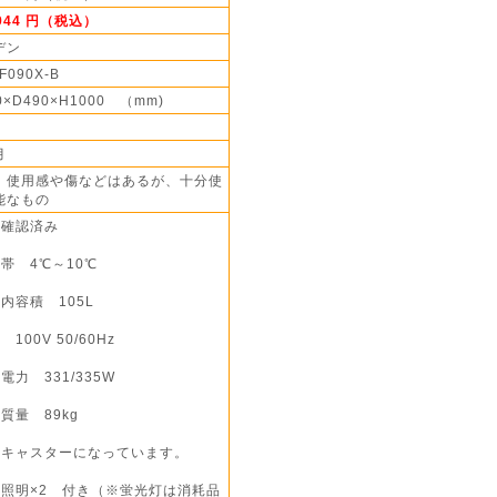
,944 円（税込）
デン
F090X-B
0×D490×H1000 （mm)
月
】使用感や傷などはあるが、十分使
能なもの
作確認済み
帯 4℃～10℃
内容積 105L
 100V 50/60Hz
電力 331/335W
質量 89kg
部キャスターになっています。
内照明×2 付き（※蛍光灯は消耗品