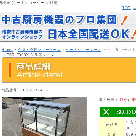
機器 (ケーキショーケース)販売
TOP
Home
>
冷凍・冷蔵ショーケース
>
ケーキショーケース
> 中古 サンデン
ス TSR-F090X-B 前扉タイプ
商品番号： 1707-FS-411
購入数量：
只今在庫
中古
商品名
ョーケ
定価
689