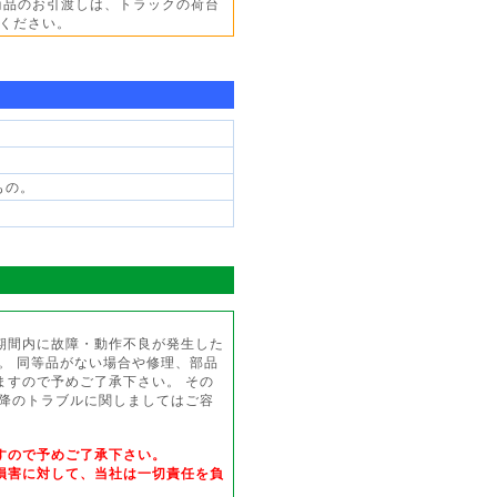
商品のお引渡しは、トラックの荷台
ください。
もの。
期間内に故障・動作不良が発生した
。 同等品がない場合や修理、部品
ますので予めご了承下さい。 その
以降のトラブルに関しましてはご容
すので予めご了承下さい。
損害に対して、当社は一切責任を負