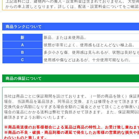
上記送料には、建物内への搬入・設置料金は含まれておりません。 大型
からの車上渡しとなります。詳しくは、配送・設置料金についてをご確認
商品ランクについて
新
新品、または未使用品。
A
状態が非常によく、使用感もほとんどない極上品。
B
多少小さな傷、使用感は見られるが、状態は良好な
C
使用感や傷などはあるが、十分使用可能なもの。
商品の保証について
当社は商品ごとに保証期間を設けております。（一部の商品を除く）保証
場合、 当該商品を返品頂き、同等品と交換、または修理をさせて頂きます
交換代金が高額になりすぎる場合全額のご返金とさせて頂くことが御座い
場合の返品にかかる送料は弊社で負担させて頂きます。 また、保証期間
赦頂きますようお願いいたします。
※商品発送後のお客様都合による返品は商品の特性上、お受け致し兼ねま
※商品の不良・破損・商品到着の遅延で発生したお客様の営業的な損失や
わないものと致します。