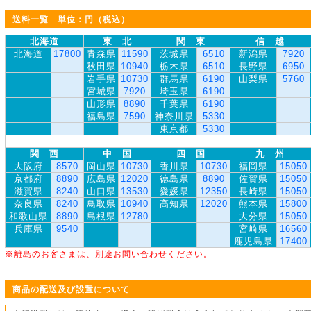
送料一覧 単位：円（税込）
北海道
東 北
関 東
信 越
北海道
17800
青森県
11590
茨城県
6510
新潟県
7920
秋田県
10940
栃木県
6510
長野県
6950
岩手県
10730
群馬県
6190
山梨県
5760
宮城県
7920
埼玉県
6190
山形県
8890
千葉県
6190
福島県
7590
神奈川県
5330
東京都
5330
関 西
中 国
四 国
九 州
大阪府
8570
岡山県
10730
香川県
10730
福岡県
15050
京都府
8890
広島県
12020
徳島県
8890
佐賀県
15050
滋賀県
8240
山口県
13530
愛媛県
12350
長崎県
15050
奈良県
8240
鳥取県
10940
高知県
12020
熊本県
15800
和歌山県
8890
島根県
12780
大分県
15050
兵庫県
9540
宮崎県
16560
鹿児島県
17400
※離島のお客さまは、別途お問い合わせください。
商品の配送及び設置について