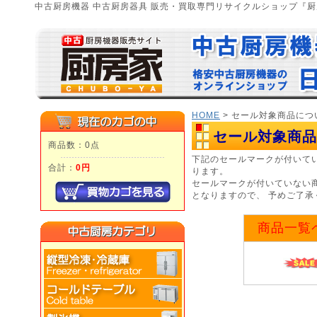
中古厨房機器 中古厨房器具 販売・買取専門リサイクルショップ『
HOME
> セール対象商品につ
セール対象商品
商品数：0点
下記のセールマークが付いて
合計：
0円
ります。
セールマークが付いていない
となりますので、 予めご了承
商品一覧