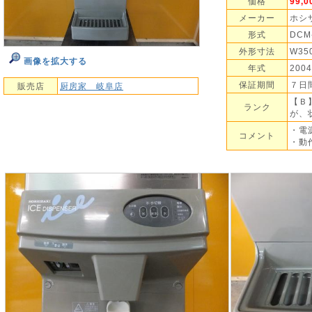
価格
99,
メーカー
ホシ
形式
DCM
外形寸法
W35
画像を拡大する
年式
200
保証期間
７日
販売店
厨房家 岐阜店
【Ｂ
ランク
が、
・電源
コメント
・動