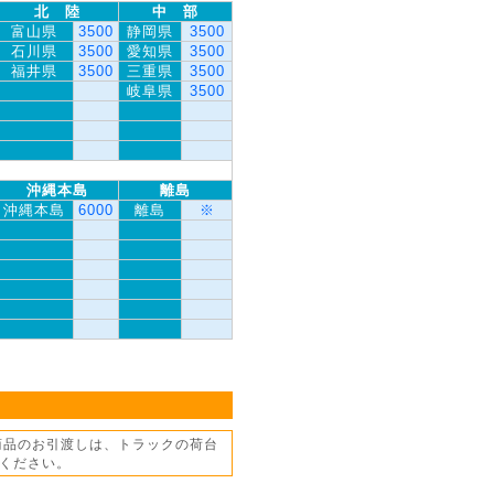
北 陸
中 部
富山県
3500
静岡県
3500
石川県
3500
愛知県
3500
福井県
3500
三重県
3500
岐阜県
3500
沖縄本島
離島
沖縄本島
6000
離島
※
商品のお引渡しは、トラックの荷台
ください。