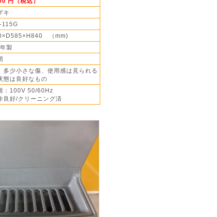
000 円（税込）
ザキ
-115G
0×D585×H840 （mm)
4年製
間
】多少小さな傷、使用感は見られる
状態は良好なもの
：100V 50/60Hz
作良好/クリーニング済