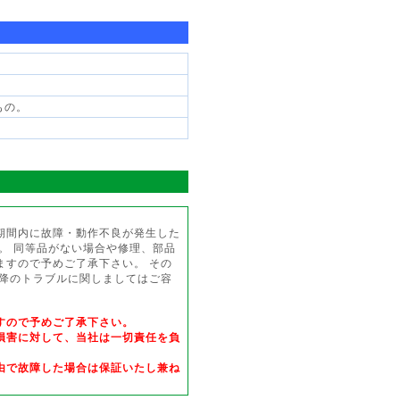
もの。
期間内に故障・動作不良が発生した
。 同等品がない場合や修理、部品
ますので予めご了承下さい。 その
以降のトラブルに関しましてはご容
すので予めご了承下さい。
損害に対して、当社は一切責任を負
由で故障した場合は保証いたし兼ね