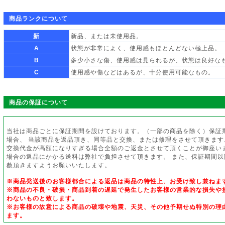
商品ランクについて
新
新品、または未使用品。
A
状態が非常によく、使用感もほとんどない極上品。
B
多少小さな傷、使用感は見られるが、状態は良好な
C
使用感や傷などはあるが、十分使用可能なもの。
商品の保証について
当社は商品ごとに保証期間を設けております。（一部の商品を除く）保証
場合、 当該商品を返品頂き、同等品と交換、または修理をさせて頂きます
交換代金が高額になりすぎる場合全額のご返金とさせて頂くことが御座い
場合の返品にかかる送料は弊社で負担させて頂きます。 また、保証期間
赦頂きますようお願いいたします。
※商品発送後のお客様都合による返品は商品の特性上、お受け致し兼ねま
※商品の不良・破損・商品到着の遅延で発生したお客様の営業的な損失や
わないものと致します。
※お客様の故意による商品の破壊や地震、天災、その他予期せぬ特別の理
ます。