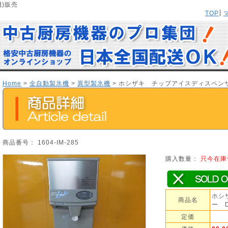
機)販売
TOP
Home
>
全自動製氷機
>
異型製氷機
> ホシザキ チップアイスディスペンサー
商品番号： 1604-IM-285
購入数量：
只今在庫
ホシ
商品名
ー D
定価