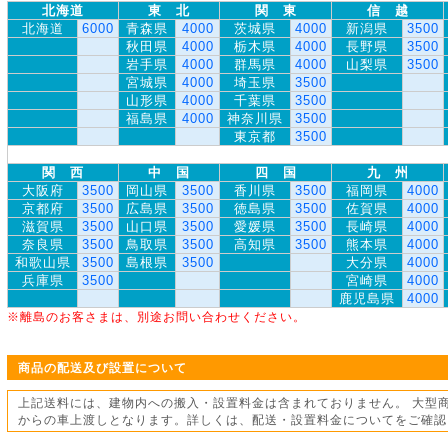
北海道
東 北
関 東
信 越
北海道
6000
青森県
4000
茨城県
4000
新潟県
3500
秋田県
4000
栃木県
4000
長野県
3500
岩手県
4000
群馬県
4000
山梨県
3500
宮城県
4000
埼玉県
3500
山形県
4000
千葉県
3500
福島県
4000
神奈川県
3500
東京都
3500
関 西
中 国
四 国
九 州
大阪府
3500
岡山県
3500
香川県
3500
福岡県
4000
京都府
3500
広島県
3500
徳島県
3500
佐賀県
4000
滋賀県
3500
山口県
3500
愛媛県
3500
長崎県
4000
奈良県
3500
鳥取県
3500
高知県
3500
熊本県
4000
和歌山県
3500
島根県
3500
大分県
4000
兵庫県
3500
宮崎県
4000
鹿児島県
4000
※離島のお客さまは、別途お問い合わせください。
商品の配送及び設置について
上記送料には、建物内への搬入・設置料金は含まれておりません。 大型
からの車上渡しとなります。詳しくは、配送・設置料金についてをご確認