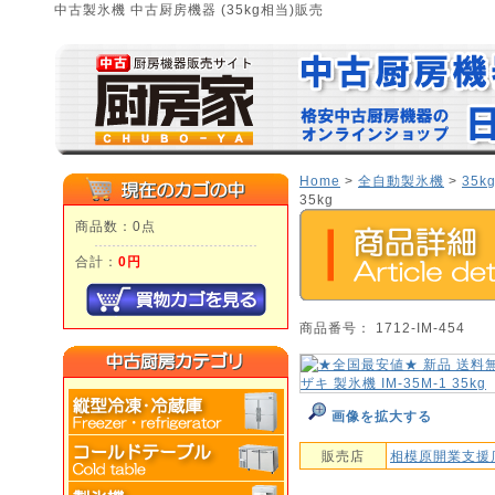
中古製氷機 中古厨房機器 (35kg相当)販売
Home
>
全自動製氷機
>
35k
35kg
商品数：0点
合計：
0円
商品番号： 1712-IM-454
画像を拡大する
販売店
相模原開業支援