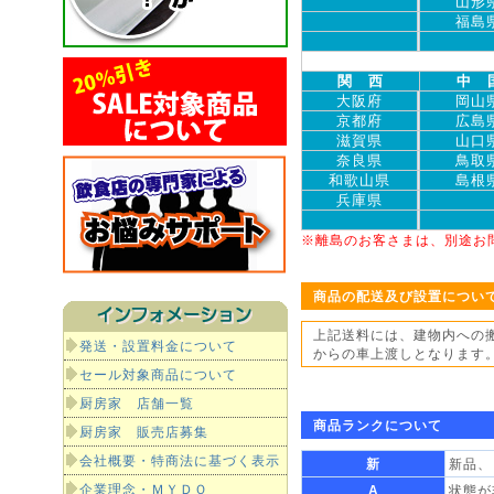
山形
福島
関 西
中 
大阪府
岡山
京都府
広島
滋賀県
山口
奈良県
鳥取
和歌山県
島根
兵庫県
※離島のお客さまは、別途お
商品の配送及び設置につい
上記送料には、建物内への
発送・設置料金について
からの車上渡しとなります
セール対象商品について
厨房家 店舗一覧
商品ランクについて
厨房家 販売店募集
会社概要・特商法に基づく表示
新
新品、
企業理念・ＭＹＤＯ
A
状態が