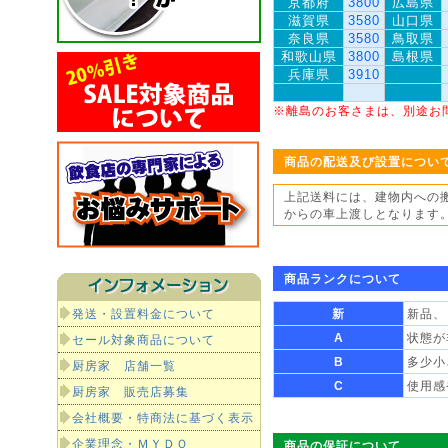
京都府
3800
広島県
滋賀県
3580
山口県
奈良県
3580
鳥取県
和歌山県
3800
島根県
兵庫県
3910
※離島のお客さまは、別途お
商品の配送及び設置につい
上記送料には、建物内への
からの車上渡しとなります
商品ランクについて
発送・設置料金について
新
新品、
A
状態が
セール対象商品について
B
多少小
厨房家 店舗一覧
C
使用感
厨房家 販売店募集
会社概要・特商法に基づく表示
企業理念・ＭＹＤＯ
商品の保証について