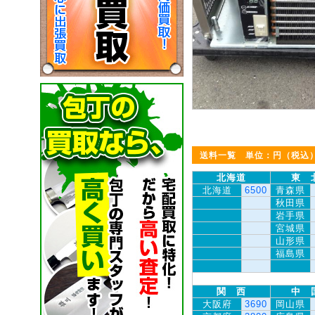
送料一覧 単位：円（税込
北海道
東 
北海道
6500
青森県
秋田県
岩手県
宮城県
山形県
福島県
関 西
中 
大阪府
3690
岡山県