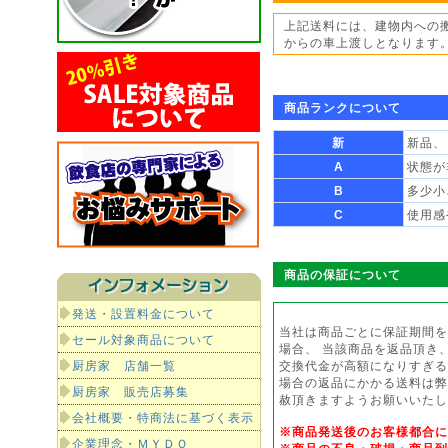
上記送料には、建物内への
からの車上渡しとなります
商品ランクについて
新
新品、
A
状態が
B
多少小
C
使用感
商品の保証について
発送・設置料金について
当社は商品ごとに保証期間を
セール対象商品について
場合、 当該商品を返品頂き
厨房家 店舗一覧
交換代金が高額になりすぎる
場合の返品にかかる送料は弊
厨房家 販売店募集
赦頂きますようお願いいたし
会社概要・特商法に基づく表示
※商品発送後のお客様都合
企業理念・ＭＹＤＯ