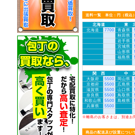
送料一覧 単位：円（税込
北海道
東 
北海道
7700
青森県
秋田県
岩手県
宮城県
山形県
福島県
関 西
中 
大阪府
5500
岡山県
京都府
5500
広島県
滋賀県
5500
山口県
奈良県
5500
鳥取県
和歌山県
5500
島根県
兵庫県
5500
※離島のお客さまは、別途お
商品の配送及び設置につい