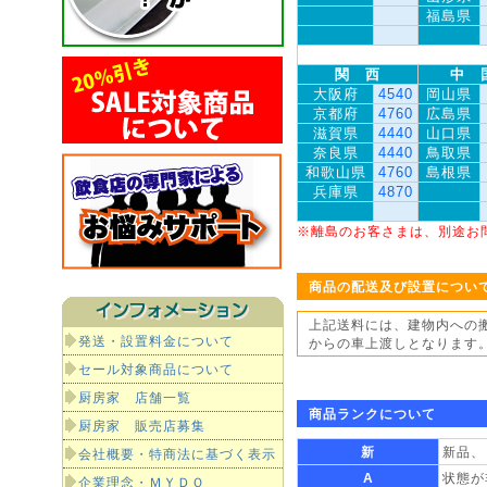
福島県
関 西
中 
大阪府
4540
岡山県
京都府
4760
広島県
滋賀県
4440
山口県
奈良県
4440
鳥取県
和歌山県
4760
島根県
兵庫県
4870
※離島のお客さまは、別途お
商品の配送及び設置につい
上記送料には、建物内への
発送・設置料金について
からの車上渡しとなります
セール対象商品について
厨房家 店舗一覧
商品ランクについて
厨房家 販売店募集
新
新品、
会社概要・特商法に基づく表示
A
状態が
企業理念・ＭＹＤＯ