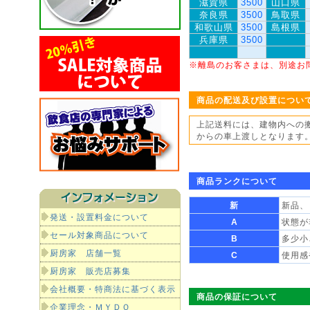
滋賀県
3500
山口県
奈良県
3500
鳥取県
和歌山県
3500
島根県
兵庫県
3500
※離島のお客さまは、別途お
商品の配送及び設置につい
上記送料には、建物内への
からの車上渡しとなります
商品ランクについて
新
新品、
発送・設置料金について
A
状態が
セール対象商品について
B
多少小
厨房家 店舗一覧
C
使用感
厨房家 販売店募集
会社概要・特商法に基づく表示
商品の保証について
企業理念・ＭＹＤＯ