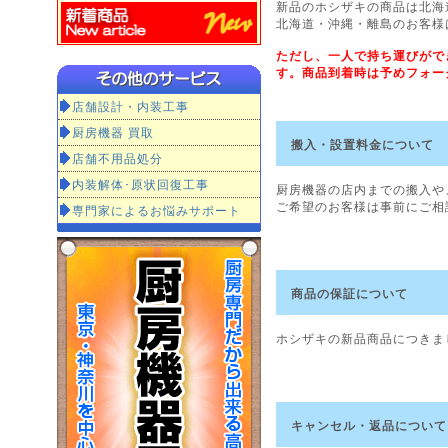
新品のホシザキの商品は北海
北海道・沖縄・離島のお客様
ただし、一人で持ち運びがで
す。商品到着時は予めフォー
店舗設計・内装工事
厨房機器 買取
搬入・設置料金について
店舗不用品処分
内装解体･原状回復工事
厨房機器の店内までの搬入や
ご希望のお客様は事前にご相
専門家によるお悩みサポート
商品の保証について
ホシザキの新品商品につきま
キャンセル・返品について