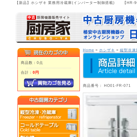
【新品】ホシザキ 業務用冷蔵庫(インバーター制御搭載) 【HR-9
Home
>
ホシザキ
>
縦型冷凍
商品数：0点
合計：
0円
商品番号： HO01-FR-071