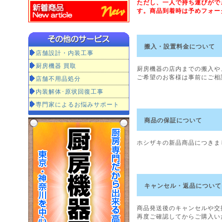
ただし、一人で持ち運びがで
す。商品到着時は予めフォー
搬入・設置料金について
店舗設計・内装工事
厨房機器 買取
厨房機器の店内までの搬入や
ご希望のお客様は事前にご相
店舗不用品処分
内装解体･原状回復工事
専門家によるお悩みサポート
商品の保証について
ホシザキの新品商品につきま
キャンセル・返品について
商品発送後のキャンセルや交
再度ご確認してからご購入い