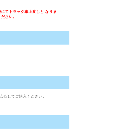
にてトラック車上渡しと なりま
ください。
で安心してご購入ください。