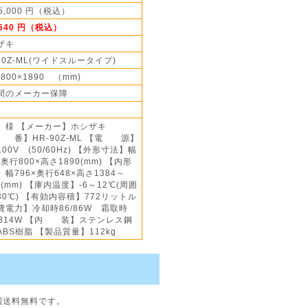
55,000 円（税込）
,640 円（税込）
ザキ
90Z-ML(ワイドスルータイプ)
×800×1890 （mm)
間のメーカー保障
様 【メーカー】ホシザキ
 番】HR-90Z-ML 【電 源】
00V (50/60Hz) 【外形寸法】幅
×奥行800×高さ1890(mm) 【内形
幅796×奥行648×高さ1384～
2(mm) 【庫内温度】-6～12℃(周囲
30℃) 【有効内容積】772リットル
費電力】冷却時86/86W 霜取時
4/314W 【内 装】ステンレス鋼
ABS樹脂 【製品質量】112kg
国送料無料です。