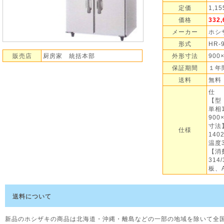
定価
1,1
価格
332
メーカー
ホシ
形式
HR-
販売店
厨房家 統括本部
外形寸法
900
保証期間
１年
送料
無料
仕 
【型
単相1
900
寸法】
仕様
140
温度
【消
31
板、
送料について
新品のホシザキの商品は北海道・沖縄・離島などの一部の地域を除いて全