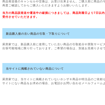
商品発送後のキャンセルや交換は、お受け出来ません。ご購入前に商品の
再度ご確認してからご購入いただきますようお願いいたします。
当方の商品誤発送や運送中の破損につきましては、商品到着日より7日以
受付させていただきます。
新品購入後の古い商品の引取・下取りについて
厨房家では、新品購入前に使用していた古い商品の引取処分や買取サービ
出張可能地域に限り行っております。ご希望の場合は、別途お見積りさせ
当サイトに掲載されていない商品について
厨房家では、当サイトに掲載されていないホシザキ商品や特注品のご依頼
サイトにない商品をお求めの場合、お電話かお問い合わせメールフォーム