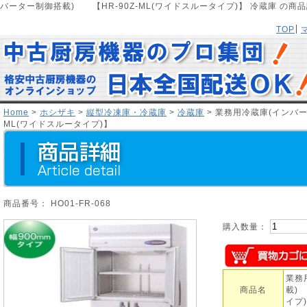
バーター制御搭載) 【HR-90Z-ML(ワイドスルータイプ)】 冷蔵庫 の
TOP
Home
>
ホシザキ
>
縦型冷凍庫・冷蔵庫
>
冷蔵庫
> 業務用冷蔵庫(インバー
ML(ワイドスルータイプ)】
商品番号： HO01-FR-068
購入数量：
業務
商品名
載)
イプ