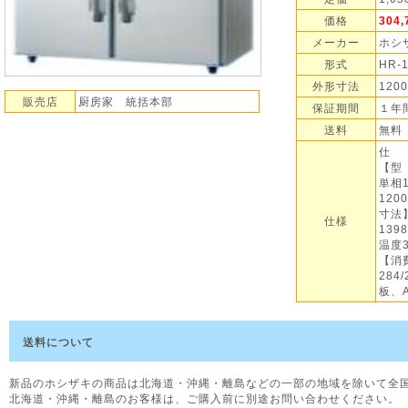
価格
304
メーカー
ホシ
形式
HR-
外形寸法
120
販売店
厨房家 統括本部
保証期間
１年
送料
無料
仕 
【型
単相1
120
寸法】
仕様
139
温度
【消
28
板、A
送料について
新品のホシザキの商品は北海道・沖縄・離島などの一部の地域を除いて全
北海道・沖縄・離島のお客様は、ご購入前に別途お問い合わせください。