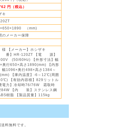
,762 円（税込）
ザキ
120ZT
0×650×1890 （mm)
間のメーカー保障
様 【メーカー】ホシザキ
 番】HR-120ZT 【電 源】
00V (50/60Hz) 【外形寸法】幅
0×奥行650×高さ1890(mm) 【内形
幅1096×奥行498×高さ1384～
8(mm) 【庫内温度】-6～12℃(周囲
30℃) 【有効内容積】829リットル
費電力】冷却時76/76W 霜取時
4/284W 【内 装】ステンレス鋼
BS樹脂 【製品質量】115kg
国送料無料です。