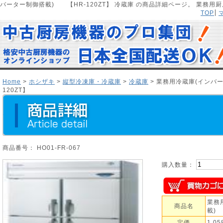
バーター制御搭載) 【HR-120ZT】 冷蔵庫 の商品詳細ページ。 業務
TOP
Home
>
ホシザキ
>
縦型冷凍庫・冷蔵庫
>
冷蔵庫
> 業務用冷蔵庫(インバ
120ZT】
商品番号： HO01-FR-067
購入数量：
業務
商品名
載) 
定価
1,0