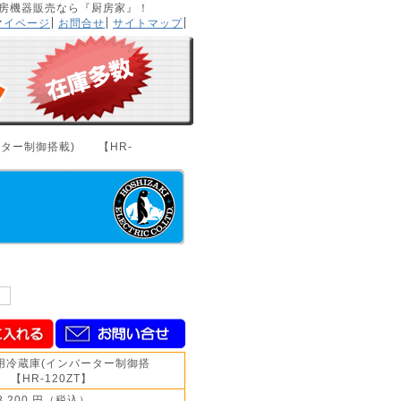
用厨房機器販売なら『厨房家』！
マイページ
お問合せ
サイトマップ
ーター制御搭載) 【HR-
用冷蔵庫(インバーター制御搭
【HR-120ZT】
58,200 円（税込）