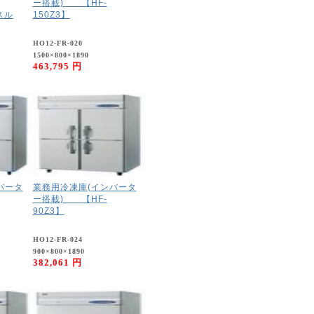
ー搭載) 【HF-
スル
150Z3】
HO12-FR-020
1500×800×1890
463,795 円
バータ
業務用冷凍庫(インバータ
ー搭載) 【HF-
90Z3】
HO12-FR-024
900×800×1890
382,061 円