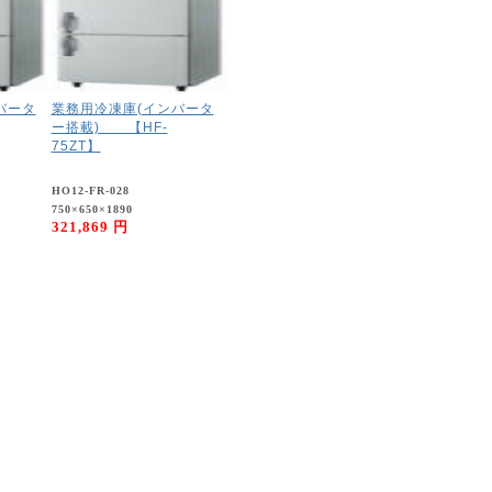
バータ
業務用冷凍庫(インバータ
ー搭載) 【HF-
75ZT】
HO12-FR-028
750×650×1890
321,869 円