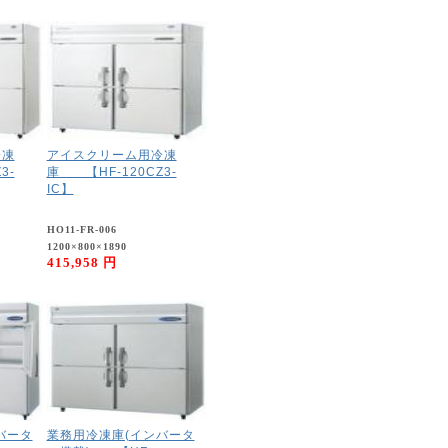
冷凍
アイスクリーム用冷凍
3-
庫 【HF-120CZ3-
IC】
HO11-FR-006
1200×800×1890
415,958 円
バータ
業務用冷凍庫(インバータ