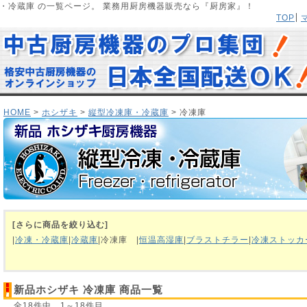
庫・冷蔵庫 の一覧ページ。 業務用厨房機器販売なら『厨房家』！
TOP
HOME
>
ホシザキ
>
縦型冷凍庫・冷蔵庫
> 冷凍庫
[さらに商品を絞り込む]
|
冷凍・冷蔵庫
|
冷蔵庫
|冷凍庫
|
恒温高湿庫
|
ブラストチラー
|
冷凍ストッカ
新品ホシザキ 冷凍庫 商品一覧
全18件中 1～18件目