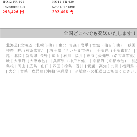
HO12-FR-029
HO12-FR-030
625×800×1890
625×650×1890
298,426 円
292,406 円
全国どこへでも発送いたします！
北海道[ 北海道（札幌市他）] 東北[ 青森 | 岩手 | 宮城（仙台市他） | 秋田 | 山
神奈川県（横浜市他） | 埼玉県（さいたま市他） | 千葉県（千葉市他） | 茨城県
越・北陸 [ 新潟県| 長野 | 富山 | 石川 | 福井 ] 東海 [ 愛知県（名古屋市他） 
畿 [ 大阪府（大阪市他） | 兵庫県（神戸市他） | 京都府（京都市他） | 滋賀 | 
島根 | 岡山 | 広島 | 山口 ] 四国 [ 徳島 | 香川 | 愛媛 | 高知 ] 九州 [ 福
| 大分 | 宮崎 | 鹿児島] 沖縄[ 沖縄県 ] ※離島への配送はご相談ください