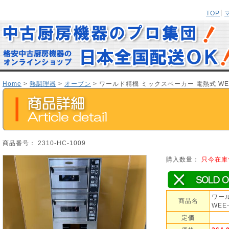
TOP
Home
>
熱調理器
>
オーブン
> ワールド精機 ミックスベーカー 電熱式 WEE-
商品番号： 2310-HC-1009
購入数量：
只今在庫
ワー
商品名
WEE-
定価