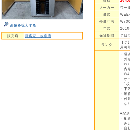
価格
264
メーカー
ワー
形式
WEE-
外形寸法
W73
画像を拡大する
年式
201
保証期間
７日
販売店
厨房家 岐阜店
【Ｃ
ランク
用可
・電源
・外
W73
・内
W43
・オ
1枚
・下
・動
・付
なり
■配
・配
みと
・自