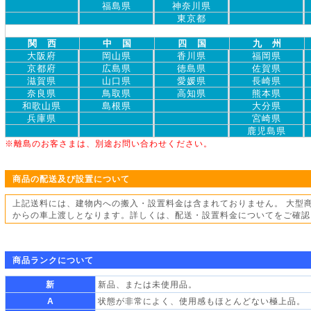
福島県
神奈川県
東京都
関 西
中 国
四 国
九 州
大阪府
岡山県
香川県
福岡県
京都府
広島県
徳島県
佐賀県
滋賀県
山口県
愛媛県
長崎県
奈良県
鳥取県
高知県
熊本県
和歌山県
島根県
大分県
兵庫県
宮崎県
鹿児島県
※離島のお客さまは、別途お問い合わせください。
商品の配送及び設置について
上記送料には、建物内への搬入・設置料金は含まれておりません。 大型
からの車上渡しとなります。詳しくは、配送・設置料金についてをご確認
商品ランクについて
新
新品、または未使用品。
A
状態が非常によく、使用感もほとんどない極上品。