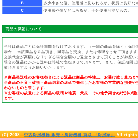
B
多少小さな傷、使用感は見られるが、状態は良好な
C
使用感や傷などはあるが、十分使用可能なもの。
商品の保証について
当社は商品ごとに保証期間を設けております。（一部の商品を除く）保証
場合、 当該商品を返品頂き、同等品と交換、または修理をさせて頂きます
交換代金が高額になりすぎる場合全額のご返金とさせて頂くことが御座い
場合の返品にかかる送料は弊社で負担させて頂きます。 また、保証期間
赦頂きますようお願いいたします。
※商品発送後のお客様都合による返品は商品の特性上、お受け致し兼ねま
※商品の不良・破損・商品到着の遅延で発生したお客様の営業的な損失や
わないものと致します。
※お客様の故意による商品の破壊や地震、天災、その他予期せぬ特別の理
ます。
t (C) 2008
中古厨房機器 販売・厨房機器 買取 『厨房家』
All rights