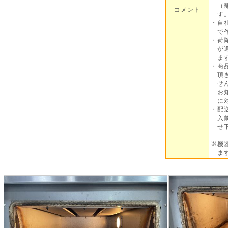
（離
コメント
す
・自
で作
・荷
が進
ま
・商
頂き
せん
お知
に対
・配
入前
せ下
※機
ます