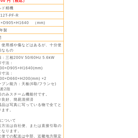
,000 円（税込）
ルド精機
12T-PF-R
0×D905×H1640 （mm)
0年製
間
】使用感や傷などはあるが、十分使
能なもの
：三相200V 50/60Hz 5.6kW
形寸法：
0×D905×H1640(mm)
形寸法：
0×D660×H200(mm) ×2
ーブン能力：天板(6取/フランセ)
差2段
段のみスチーム機能付です。
作良好、簡易清掃済
属品は写真に写っている物で全てと
ます。
送について
送方法は自社便、または直接引取の
なります。
社便での配送は中部、近畿地方限定