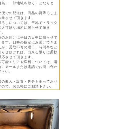
島、一部地域を除く）となりま
。
社便での配送は、商品の荷降ろしま
業させて頂きます。
降ろしについては、平地でトラック
入可能な場所に限らせて頂き
す。
品のお届けは平日の日中に限らせて
ます。日時の指定はお受けできま
が、受取不可の曜日、時間帯など
らせ頂ければ、出来る限りは柔軟
応させて頂きます。
送可能エリアや送料については、購
にメールまたは電話でお問い合わ
さい。
器の搬入・設置・処分も承っており
ので、お気軽にご相談下さい。