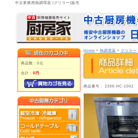
中古業務用熱調理器 (グリラー)販売
Home
>
熱調理器
>
グリラー
商品数：0点
合計：
0円
商品番号： 2306-HC-1002