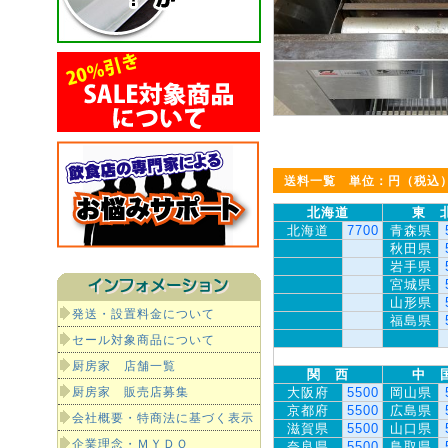
送料一覧 単位：円（税込
北海道
東 
北海道
7700
青森県
秋田県
岩手県
宮城県
山形県
発送・設置料金について
福島県
セール対象商品について
厨房家 店舗一覧
関 西
中 
厨房家 販売店募集
大阪府
5500
岡山県
京都府
5500
広島県
会社概要・特商法に基づく表示
滋賀県
5500
山口県
企業理念・ＭＹＤＯ
奈良県
5500
鳥取県