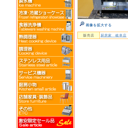
画像を拡大する
販売店
厨房家 岐阜店