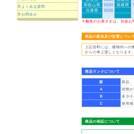
和歌山県
5500
島根県
よくある質問
兵庫県
5500
お問合せ
※離島のお客さまは、別途お
商品の配送及び設置につい
上記送料には、建物内への
からの車上渡しとなります
商品ランクについて
新
新品、
A
状態が
B
多少小
C
使用感
商品の保証について