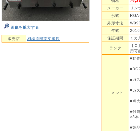
価格
76,
メーカー
リン
形式
RGA
外形寸法
W99
画像を拡大する
年式
2016
保証期間
１カ
販売店
相模原開業支援店
【Ｃ
ランク
用可
■動
■BG
■ガ
■ガス
コメント
■点
■付
×3本
■製品