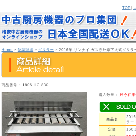
TOP
Home
>
熱調理器
>
グリラー
> 2016年 リンナイ ガス赤外線下火式グリラー 
商品番号： 1806-HC-830
購入数量：
只今在庫
20
商品名
ラー 
定価
160