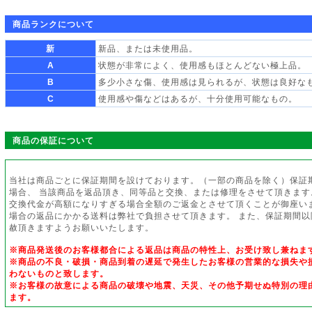
商品ランクについて
新
新品、または未使用品。
A
状態が非常によく、使用感もほとんどない極上品。
B
多少小さな傷、使用感は見られるが、状態は良好な
C
使用感や傷などはあるが、十分使用可能なもの。
商品の保証について
当社は商品ごとに保証期間を設けております。（一部の商品を除く）保証
場合、 当該商品を返品頂き、同等品と交換、または修理をさせて頂きます
交換代金が高額になりすぎる場合全額のご返金とさせて頂くことが御座い
場合の返品にかかる送料は弊社で負担させて頂きます。 また、保証期間
赦頂きますようお願いいたします。
※商品発送後のお客様都合による返品は商品の特性上、お受け致し兼ねま
※商品の不良・破損・商品到着の遅延で発生したお客様の営業的な損失や
わないものと致します。
※お客様の故意による商品の破壊や地震、天災、その他予期せぬ特別の理
ます。