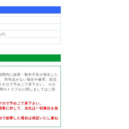
もの。
期間内に故障・動作不良が発生した
。 同等品がない場合や修理、部品
ますので予めご了承下さい。 その
以降のトラブルに関しましてはご容
すので予めご了承下さい。
損害に対して、当社は一切責任を負
由で故障した場合は保証いたし兼ね