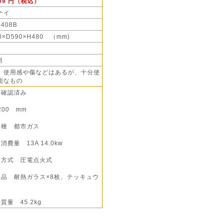
369 円（税込）
ナイ
-408B
0×D590×H480 （mm)
月
】使用感や傷などはあるが、十分使
能なもの
作確認済み
200 mm
ス種 都市ガス
消費量 13A 14.0kw
火方式 圧電点火式
属品 耐熱ガラス×8枚、テッキュウ
質量 45.2kg