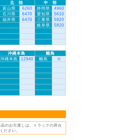
北 陸
中 部
富山県
6260
静岡県
4960
石川県
6470
愛知県
5610
福井県
6470
三重県
5820
岐阜県
5820
沖縄本島
離島
沖縄本島
12940
離島
※
商品のお引渡しは、トラックの荷台
ください。