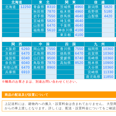
北海道
東 北
関 東
信 越
北海道
12250
青森県
8310
茨城県
4960
新潟県
5820
秋田県
7870
栃木県
4960
長野県
5180
岩手県
7550
群馬県
4640
山梨県
4420
宮城県
5820
埼玉県
4640
山形県
6470
千葉県
4640
福島県
5610
神奈川県
4100
東京都
4100
関 西
中 国
四 国
九 州
大阪府
6260
岡山県
7550
香川県
7550
福岡県
10360
京都府
6470
広島県
8520
徳島県
6470
佐賀県
10360
滋賀県
6040
山口県
9500
愛媛県
8740
長崎県
10360
奈良県
6040
鳥取県
7870
高知県
8520
熊本県
10900
和歌山県
6470
島根県
8960
大分県
10360
兵庫県
6910
宮崎県
11330
鹿児島県
11850
※離島のお客さまは、別途お問い合わせください。
商品の配送及び設置について
上記送料には、建物内への搬入・設置料金は含まれておりません。 大型
からの車上渡しとなります。詳しくは、配送・設置料金についてをご確認