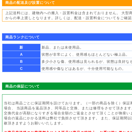
商品の配送及び設置について
上記送料には、建物内への搬入・設置料金は含まれておりません。 大型
からの車上渡しとなります。詳しくは、配送・設置料金についてをご確認
商品ランクについて
新
新品、または未使用品。
A
状態が非常によく、使用感もほとんどない極上品。
B
多少小さな傷、使用感は見られるが、状態は良好な
C
使用感や傷などはあるが、十分使用可能なもの。
商品の保証について
当社は商品ごとに保証期間を設けております。（一部の商品を除く）保証
場合、 当該商品を返品頂き、同等品と交換、または修理をさせて頂きます
交換代金が高額になりすぎる場合全額のご返金とさせて頂くことが御座い
場合の返品にかかる送料は弊社で負担させて頂きます。 また、保証期間
赦頂きますようお願いいたします。