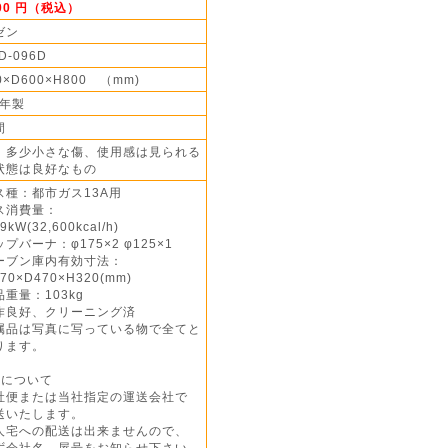
000 円（税込）
ゼン
D-096D
0×D600×H800 （mm)
1年製
間
】多少小さな傷、使用感は見られる
状態は良好なもの
ス種：都市ガス13A用
ス消費量：
kW(32,600kcal/h)
プバーナ：φ175×2 φ125×1
ーブン庫内有効寸法：
0×D470×H320(mm)
重量：103kg
作良好、クリーニング済
属品は写真に写っている物で全てと
ます。
送について
社便または当社指定の運送会社で
いたします。
人宅への配送は出来ませんので、
会社名、屋号をお知らせ下さい。