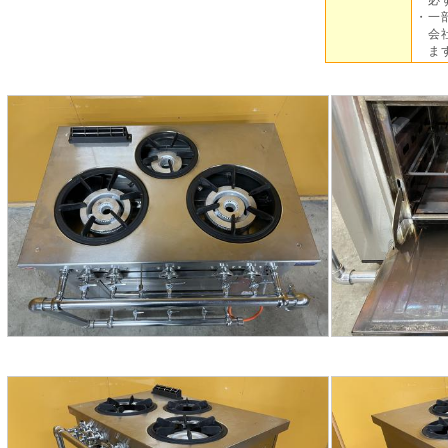
・一
会社
ま