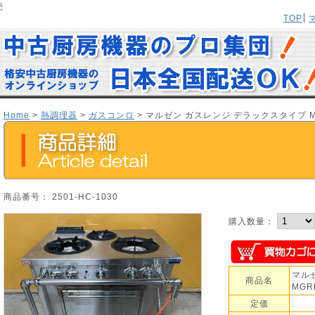
売
TOP
Home
>
熱調理器
>
ガスコンロ
> マルゼン ガスレンジ デラックスタイプ MG
商品番号： 2501-HC-1030
購入数量：
マル
商品名
MGR
定価