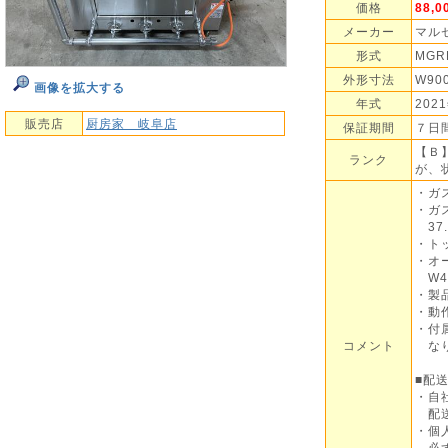
価格
88,
メーカー
マル
形式
MGR
外形寸法
W90
画像を拡大する
年式
202
販売店
厨房家 岐阜店
保証期間
７日
【Ｂ
ランク
が、
・ガ
・ガ
37.9
・トッ
・オ
W47
・製品
・動
・付
コメント
なり
■配
・自
配送
・個
必ず