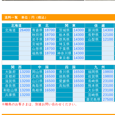
送料一覧 単位：円（税込）
北海道
東 北
関 東
信 越
北海道
26400
青森県
18700
茨城県
14300
新潟県
14300
秋田県
18700
栃木県
14300
長野県
12100
岩手県
18700
群馬県
14300
山梨県
12100
宮城県
18700
埼玉県
14300
山形県
18700
千葉県
14300
福島県
18700
神奈川県
14300
東京都
14300
関 西
中 国
四 国
九 州
大阪府
13200
岡山県
16500
香川県
16500
福岡県
19800
京都府
13200
広島県
16500
徳島県
16500
佐賀県
19800
滋賀県
13200
山口県
16500
愛媛県
16500
長崎県
23100
奈良県
13200
鳥取県
16500
高知県
16500
熊本県
23100
和歌山県
13200
島根県
16500
大分県
23100
兵庫県
13200
宮崎県
23100
鹿児島県
27500
※離島のお客さまは、別途お問い合わせください。