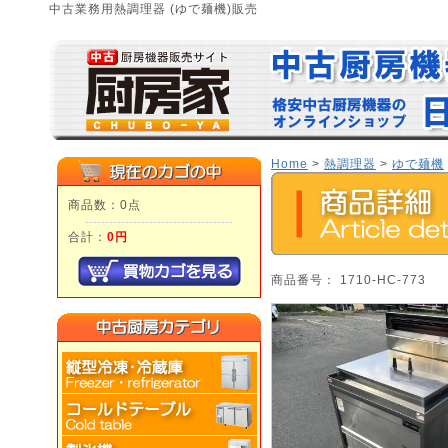
中古業務用熱調理器 (ゆで麺機)販売
Home
>
熱調理器
>
ゆで麺機
商品数：0点
合計：
0円
商品番号： 1710-HC-773