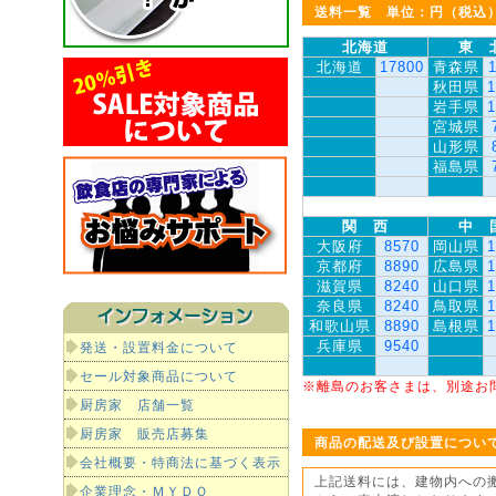
送料一覧 単位：円（税込
北海道
東 
北海道
17800
青森県
秋田県
1
岩手県
1
宮城県
山形県
福島県
関 西
中 
大阪府
8570
岡山県
1
京都府
8890
広島県
1
滋賀県
8240
山口県
1
奈良県
8240
鳥取県
1
和歌山県
8890
島根県
1
兵庫県
9540
発送・設置料金について
セール対象商品について
※離島のお客さまは、別途お
厨房家 店舗一覧
厨房家 販売店募集
商品の配送及び設置につい
会社概要・特商法に基づく表示
上記送料には、建物内への
企業理念・ＭＹＤＯ