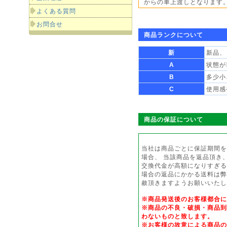
からの車上渡しとなります
よくある質問
お問合せ
商品ランクについて
新
新品、
A
状態が
B
多少小
C
使用感
商品の保証について
当社は商品ごとに保証期間を
場合、 当該商品を返品頂き
交換代金が高額になりすぎる
場合の返品にかかる送料は弊
赦頂きますようお願いいたし
※商品発送後のお客様都合
※商品の不良・破損・商品到
わないものと致します。
※お客様の故意による商品の