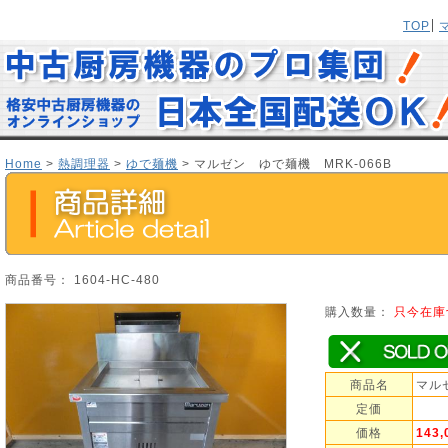
TOP
Home
>
熱調理器
>
ゆで麺機
> マルゼン ゆで麺機 MRK-066B
商品番号： 1604-HC-480
購入数量：
只今在庫
商品名
マル
定価
価格
143