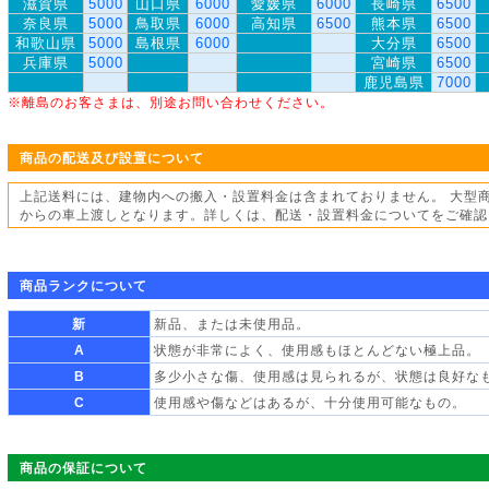
滋賀県
5000
山口県
6000
愛媛県
6000
長崎県
6500
奈良県
5000
鳥取県
6000
高知県
6500
熊本県
6500
和歌山県
5000
島根県
6000
大分県
6500
兵庫県
5000
宮崎県
6500
鹿児島県
7000
※離島のお客さまは、別途お問い合わせください。
商品の配送及び設置について
上記送料には、建物内への搬入・設置料金は含まれておりません。 大型
からの車上渡しとなります。詳しくは、配送・設置料金についてをご確認
商品ランクについて
新
新品、または未使用品。
A
状態が非常によく、使用感もほとんどない極上品。
B
多少小さな傷、使用感は見られるが、状態は良好な
C
使用感や傷などはあるが、十分使用可能なもの。
商品の保証について