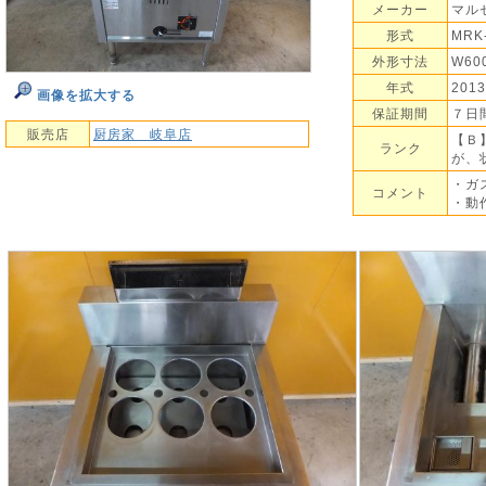
メーカー
マル
形式
MRK
外形寸法
W60
年式
201
画像を拡大する
保証期間
７日
販売店
厨房家 岐阜店
【Ｂ
ランク
が、
・ガ
コメント
・動