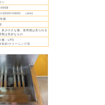
ゼン
-066B
0×D600×H800 （mm)
3年製
間
】多少小さな傷、使用感は見られる
状態は良好なもの
ス種：LPG
作良好/クリーニング済