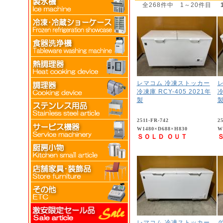
全268件中 1～20件目
レマコム 冷凍ストッカー
冷凍庫 RCY-405 2021年
冷
製
2511-FR-742
2
W1480×D688×H830
W
ＳＯＬＤ ＯＵＴ
レマコム 冷凍ストッカー