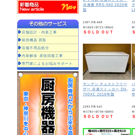
冷凍庫 RRS-560 2020年
製
L
2307-FR-669
2
W1843×D725×H842
W
店舗設計・内装工事
ＳＯＬＤ ＯＵＴ
厨房機器 買取
店舗不用品処分
内装解体･原状回復工事
専門家によるお悩みサポート
サンデン チェストフリー
ザー 冷凍ストッカー SH-
カ
700XC 2016年製
2203-FR-645
2
W1781×D730×H893
W
ＳＯＬＤ ＯＵＴ