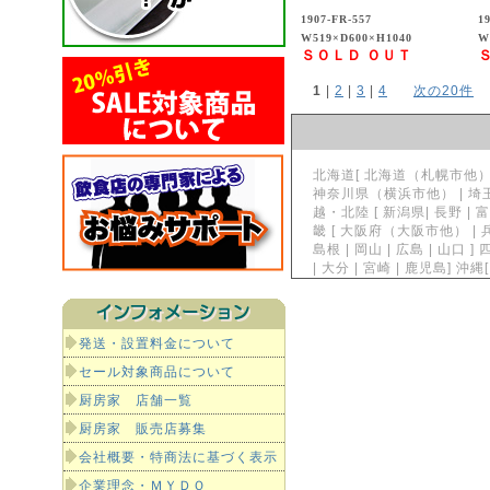
1907-FR-557
1
W519×D600×H1040
W
ＳＯＬＤ ＯＵＴ
1
 | 
2
 | 
3
 | 
4
次の20件
北海道[ 北海道（札幌市他）] 東
神奈川県（横浜市他） | 埼玉県
越・北陸 [ 新潟県| 長野 | 富
畿 [ 大阪府（大阪市他） | 兵
島根 | 岡山 | 広島 | 山口 ]
| 大分 | 宮崎 | 鹿児島]
発送・設置料金について
セール対象商品について
厨房家 店舗一覧
厨房家 販売店募集
会社概要・特商法に基づく表示
企業理念・ＭＹＤＯ