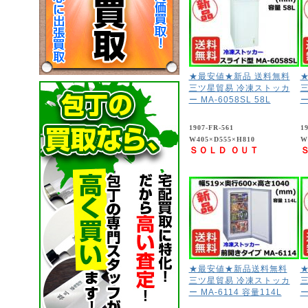
★最安値★新品 送料無料
三ツ星貿易 冷凍ストッカ
ー MA-6058SL 58L
ー
1907-FR-561
1
W405×D555×H810
W
ＳＯＬＤ ＯＵＴ
★最安値★新品送料無料
三ツ星貿易 冷凍ストッカ
ー MA-6114 容量114L
ー