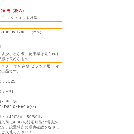
,000 円（税込）
リア メクノスッド社製
5×D850×H900 （mm)
月
】多少小さな傷、使用感は見られる
状態は良好なもの
ャスター付き 高級 ピッツァ用 ミキ
の出品です。
：LC25
式：不明
形寸法：約
5×D85.0×H90.0(㎝)
：※400V※、50/60Hz
購入前に400Vの対応可能な環境が
のか、設置場所の環境確認をなさっ
でご入札ください！