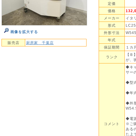
定価
価格
132
メーカー
イタ
形式
LC25
画像を拡大する
外形寸法
W54
年式
販売店
厨房家 千葉店
保証期間
１カ
【Ｂ
ランク
が、
◆キ
サー
◆型式
◆年
◆外
W54.
◆電源
コメント
※ご
ある
た上