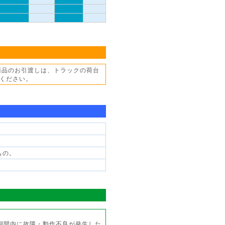
商品のお引渡しは、トラックの荷台
ください。
もの。
期間内に故障・動作不良が発生した