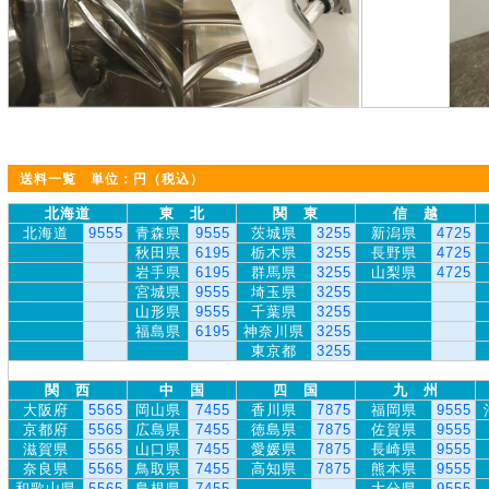
送料一覧 単位：円（税込）
北海道
東 北
関 東
信 越
北海道
9555
青森県
9555
茨城県
3255
新潟県
4725
秋田県
6195
栃木県
3255
長野県
4725
岩手県
6195
群馬県
3255
山梨県
4725
宮城県
9555
埼玉県
3255
山形県
9555
千葉県
3255
福島県
6195
神奈川県
3255
東京都
3255
関 西
中 国
四 国
九 州
大阪府
5565
岡山県
7455
香川県
7875
福岡県
9555
京都府
5565
広島県
7455
徳島県
7875
佐賀県
9555
滋賀県
5565
山口県
7455
愛媛県
7875
長崎県
9555
奈良県
5565
鳥取県
7455
高知県
7875
熊本県
9555
和歌山県
5565
島根県
7455
大分県
9555