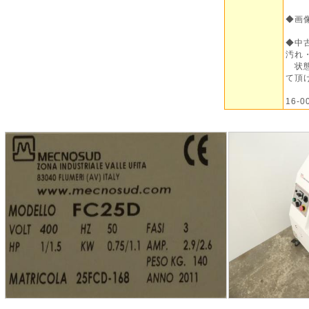
◆画
◆中
汚れ
状態
て頂
16-0