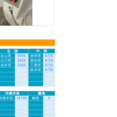
北 陸
中 部
富山県
5565
静岡県
4725
石川県
5565
愛知県
4725
福井県
5565
三重県
4725
岐阜県
4725
沖縄本島
離島
沖縄本島
18795
離島
※