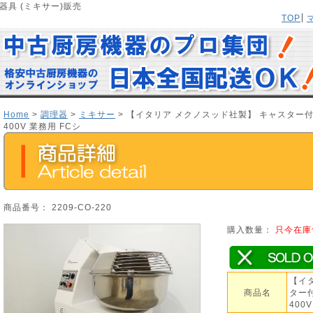
器具 (ミキサー)販売
TOP
Home
>
調理器
>
ミキサー
> 【イタリア メクノスッド社製】 キャスター付
400V 業務用 FCシ
商品番号： 2209-CO-220
購入数量：
只今在庫
【イ
商品名
ター
400