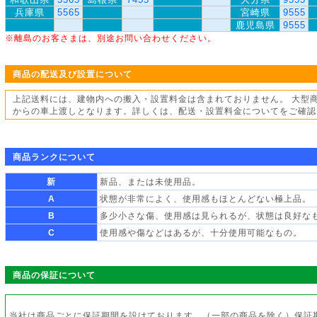
兵庫県
5565
宮崎県
9555
鹿児島県
9555
※離島のお客さまは、別途お問い合わせください。
商品の配送及び設置について
上記送料には、建物内への搬入・設置料金は含まれておりません。 大型
からの車上渡しとなります。詳しくは、配送・設置料金についてをご確認
商品ランクについて
新
新品、または未使用品。
A
状態が非常によく、使用感もほとんどない極上品。
B
多少小さな傷、使用感は見られるが、状態は良好な
C
使用感や傷などはあるが、十分使用可能なもの。
商品の保証について
当社は商品ごとに保証期間を設けております。（一部の商品を除く）保証