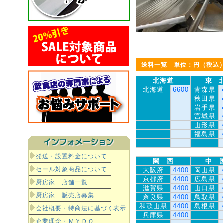
送料一覧 単位：円（税込
北海道
東 
北海道
6600
青森県
秋田県
岩手県
宮城県
山形県
福島県
発送・設置料金について
関 西
中 
セール対象商品について
大阪府
4400
岡山県
京都府
4400
広島県
厨房家 店舗一覧
滋賀県
4400
山口県
厨房家 販売店募集
奈良県
4400
鳥取県
和歌山県
4400
島根県
会社概要・特商法に基づく表示
兵庫県
4400
企業理念・ＭＹＤＯ