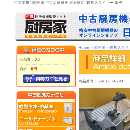
中古業務用調理器 中古厨房機器 厨房器具 (肉用スライサー)販売
Home
>
調理器
>
肉用スライ
商品数：0点
合計：
0円
商品番号： 2401-CO-224