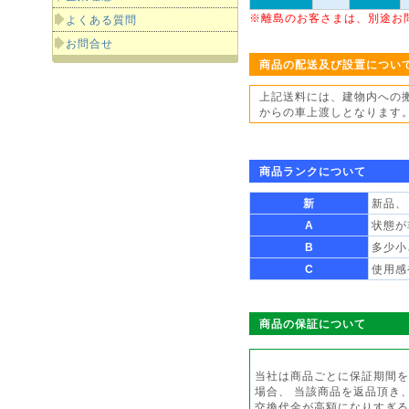
※離島のお客さまは、別途お
よくある質問
お問合せ
商品の配送及び設置につい
上記送料には、建物内への
からの車上渡しとなります
商品ランクについて
新
新品、
A
状態が
B
多少小
C
使用感
商品の保証について
当社は商品ごとに保証期間を
場合、 当該商品を返品頂き
交換代金が高額になりすぎる