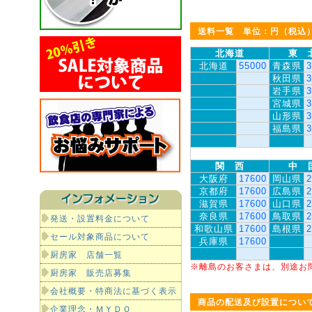
送料一覧 単位：円（税込
北海道
東 
北海道
55000
青森県
3
秋田県
3
岩手県
3
宮城県
3
山形県
3
福島県
3
関 西
中 
大阪府
17600
岡山県
2
京都府
17600
広島県
2
滋賀県
17600
山口県
2
奈良県
17600
鳥取県
2
発送・設置料金について
和歌山県
17600
島根県
2
セール対象商品について
兵庫県
17600
厨房家 店舗一覧
※離島のお客さまは、別途お
厨房家 販売店募集
会社概要・特商法に基づく表示
商品の配送及び設置につい
企業理念・ＭＹＤＯ