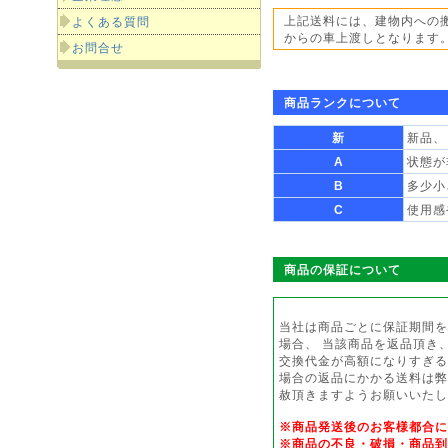
上記送料には、建物内への
よくある質問
からの車上渡しとなります
お問合せ
商品ランクについて
新
新品、
A
状態が
B
多少小
C
使用感
商品の保証について
当社は商品ごとに保証期間を
場合、 当該商品を返品頂き
交換代金が高額になりすぎる
場合の返品にかかる送料は弊
赦頂きますようお願いいたし
※商品発送後のお客様都合
※商品の不良・破損・商品到