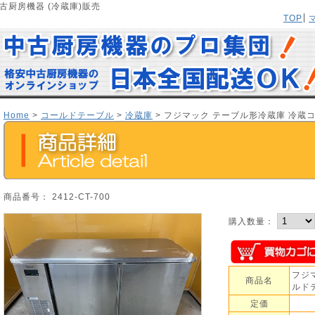
古厨房機器 (冷蔵庫)販売
TOP
Home
>
コールドテーブル
>
冷蔵庫
> フジマック テーブル形冷蔵庫 冷蔵コー
商品番号： 2412-CT-700
購入数量：
フジ
商品名
ルドテ
定価