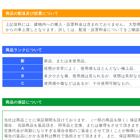
商品の配送及び設置について
上記送料には、建物内への搬入・設置料金は含まれておりません。 大型
からの車上渡しとなります。詳しくは、配送・設置料金についてをご確認
商品ランクについて
新
新品、または未使用品。
A
状態が非常によく、使用感もほとんどない極上品。
B
多少小さな傷、使用感は見られるが、状態は良好な
C
使用感や傷などはあるが、十分使用可能なもの。
商品の保証について
当社は商品ごとに保証期間を設けております。（一部の商品を除く）保証
場合、 当該商品を返品頂き、同等品と交換、または修理をさせて頂きます
交換代金が高額になりすぎる場合全額のご返金とさせて頂くことが御座い
場合の返品にかかる送料は弊社で負担させて頂きます。 また、保証期間