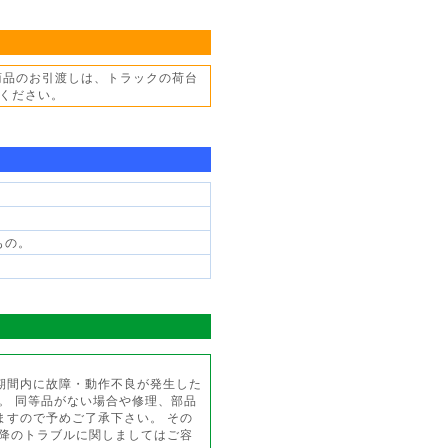
商品のお引渡しは、トラックの荷台
ください。
もの。
期間内に故障・動作不良が発生した
。 同等品がない場合や修理、部品
ますので予めご了承下さい。 その
以降のトラブルに関しましてはご容