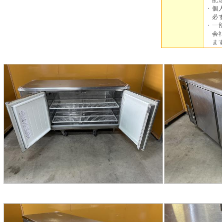
・個
必ず
・一
会社
ま