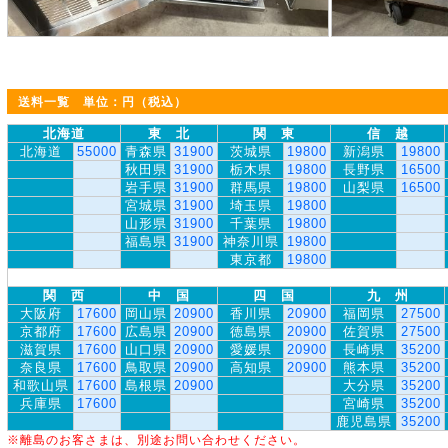
送料一覧 単位：円（税込）
北海道
東 北
関 東
信 越
北海道
55000
青森県
31900
茨城県
19800
新潟県
19800
秋田県
31900
栃木県
19800
長野県
16500
岩手県
31900
群馬県
19800
山梨県
16500
宮城県
31900
埼玉県
19800
山形県
31900
千葉県
19800
福島県
31900
神奈川県
19800
東京都
19800
関 西
中 国
四 国
九 州
大阪府
17600
岡山県
20900
香川県
20900
福岡県
27500
京都府
17600
広島県
20900
徳島県
20900
佐賀県
27500
滋賀県
17600
山口県
20900
愛媛県
20900
長崎県
35200
奈良県
17600
鳥取県
20900
高知県
20900
熊本県
35200
和歌山県
17600
島根県
20900
大分県
35200
兵庫県
17600
宮崎県
35200
鹿児島県
35200
※離島のお客さまは、別途お問い合わせください。