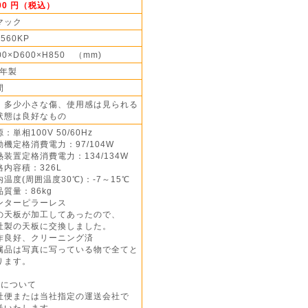
000 円（税込）
マック
1560KP
00×D600×H850 （mm)
5年製
間
】多少小さな傷、使用感は見られる
状態は良好なもの
：単相100V 50/60Hz
動機定格消費電力：97/104W
装置定格消費電力：134/134W
格内容積：326L
温度(周囲温度30℃)：-7～15℃
質量：86kg
ンターピラーレス
の天板が加工してあったので、
製の天板に交換しました。
作良好、クリーニング済
属品は写真に写っている物で全てと
ます。
送について
社便または当社指定の運送会社で
いたします。