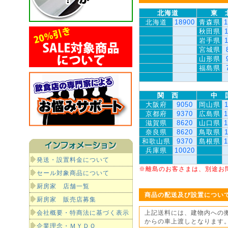
北海道
東 
北海道
18900
青森県
1
秋田県
岩手県
宮城県
山形県
福島県
関 西
中 
大阪府
9050
岡山県
京都府
9370
広島県
1
滋賀県
8620
山口県
1
奈良県
8620
鳥取県
和歌山県
9370
島根県
1
兵庫県
10020
発送・設置料金について
※離島のお客さまは、別途お
セール対象商品について
厨房家 店舗一覧
商品の配送及び設置につい
厨房家 販売店募集
会社概要・特商法に基づく表示
上記送料には、建物内への
からの車上渡しとなります
企業理念・ＭＹＤＯ