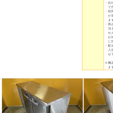
・自
で作
・荷
が進
ま
・商
頂き
せん
お知
に対
・配
入前
せ下
※機
ます