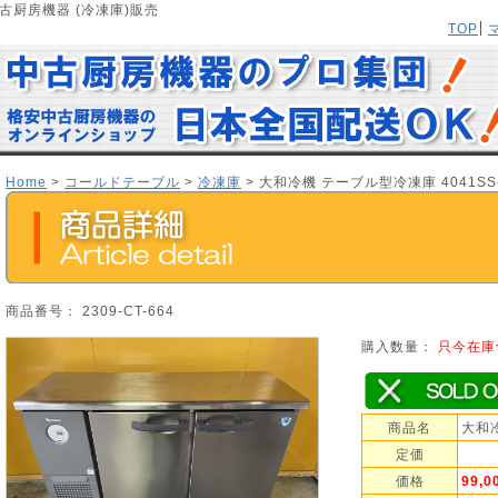
古厨房機器 (冷凍庫)販売
TOP
Home
>
コールドテーブル
>
冷凍庫
> 大和冷機 テーブル型冷凍庫 4041SS
商品番号： 2309-CT-664
購入数量：
只今在庫
商品名
大和冷
定価
価格
99,