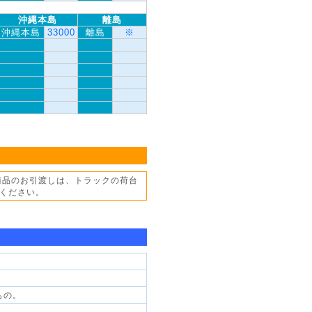
沖縄本島
離島
沖縄本島
33000
離島
※
商品のお引渡しは、トラックの荷台
ください。
もの。