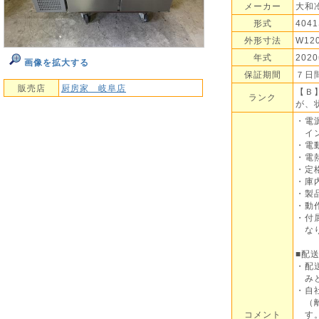
メーカー
大和
形式
4041
外形寸法
W12
年式
202
画像を拡大する
保証期間
７日
販売店
厨房家 岐阜店
【Ｂ
ランク
が、
・電源
イン
・電動
・電
・定
・庫
・製品
・動
・付
なり
■配
・配
みと
・自
（離
コメント
す