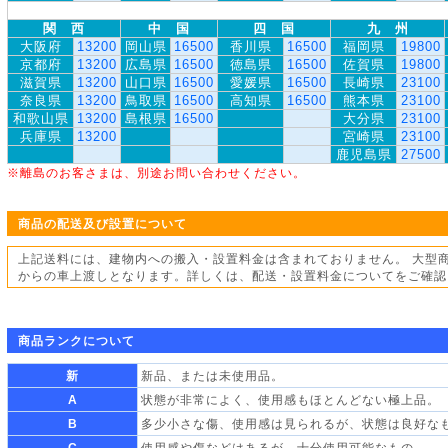
関 西
中 国
四 国
九 州
大阪府
13200
岡山県
16500
香川県
16500
福岡県
19800
京都府
13200
広島県
16500
徳島県
16500
佐賀県
19800
滋賀県
13200
山口県
16500
愛媛県
16500
長崎県
23100
奈良県
13200
鳥取県
16500
高知県
16500
熊本県
23100
和歌山県
13200
島根県
16500
大分県
23100
兵庫県
13200
宮崎県
23100
鹿児島県
27500
※離島のお客さまは、別途お問い合わせください。
商品の配送及び設置について
上記送料には、建物内への搬入・設置料金は含まれておりません。 大型
からの車上渡しとなります。詳しくは、配送・設置料金についてをご確認
商品ランクについて
新
新品、または未使用品。
A
状態が非常によく、使用感もほとんどない極上品。
B
多少小さな傷、使用感は見られるが、状態は良好な
C
使用感や傷などはあるが、十分使用可能なもの。