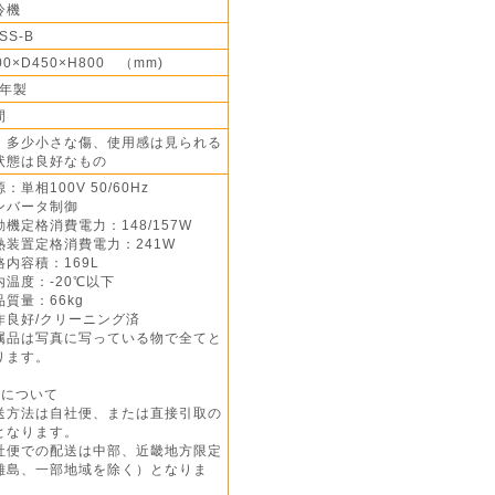
冷機
SS-B
00×D450×H800 （mm)
0年製
間
】多少小さな傷、使用感は見られる
状態は良好なもの
：単相100V 50/60Hz
バータ制御
機定格消費電力：148/157W
熱装置定格消費電力：241W
格内容積：169L
内温度：-20℃以下
質量：66kg
作良好/クリーニング済
属品は写真に写っている物で全てと
ます。
送について
送方法は自社便、または直接引取の
なります。
社便での配送は中部、近畿地方限定
島、一部地域を除く）となりま
。