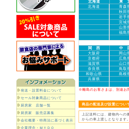
北海道
東 
北海道
青森
秋田
岩手
宮城
山形
福島
関 西
中 
大阪府
岡山
京都府
広島
滋賀県
山口
奈良県
鳥取
和歌山県
島根
兵庫県
※離島のお客さまは、別途お
発送・設置料金について
セール対象商品について
商品の配送及び設置につい
厨房家 店舗一覧
厨房家 販売店募集
上記送料には、建物内への
からの車上渡しとなります
会社概要・特商法に基づく表示
企業理念・ＭＹＤＯ