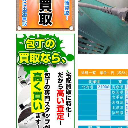
送料一覧 単位：円（税込
北海道
東 
北海道
21000
青森県
1
秋田県
1
岩手県
1
宮城県
1
山形県
1
福島県
1