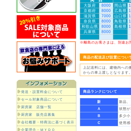
関 西
中 
大阪府
8000
岡山県
1
京都府
8000
広島県
1
滋賀県
7000
山口県
1
奈良県
8000
鳥取県
1
和歌山県
8000
島根県
1
兵庫県
8000
※離島のお客さまは、別途お
商品の配送及び設置につい
上記送料には、建物内への
からの車上渡しとなります
商品ランクについて
発送・設置料金について
セール対象商品について
新
新品、
厨房家 店舗一覧
A
状態が
厨房家 販売店募集
B
多少小
会社概要・特商法に基づく表示
C
使用感
企業理念・ＭＹＤＯ