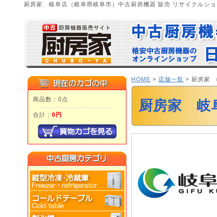
厨房家 岐阜店（岐阜県岐阜市）中古厨房機器 販売 リサイクルシ
HOME
>
店舗一覧
> 厨房家
商品数：0点
厨房家 岐
合計：
0円