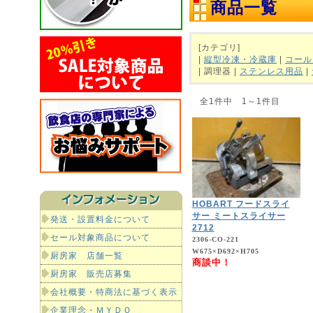
商品一覧
[カテゴリ]
|
縦型冷凍・冷蔵庫
|
コール
| 調理器 |
ステンレス用品
|
全1件中 1～1件目
HOBART フードスライ
サー ミートスライサー
発送・設置料金について
2712
セール対象商品について
2306-CO-221
W675×D692×H705
厨房家 店舗一覧
商談中！
厨房家 販売店募集
会社概要・特商法に基づく表示
企業理念・ＭＹＤＯ