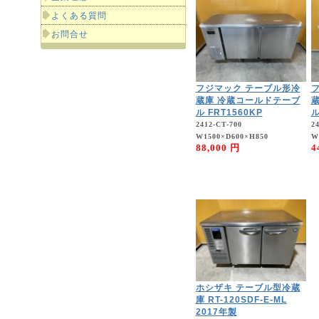
よくある質問
お問合せ
フジマック テーブル形冷
蔵庫 冷蔵コールドテーブ
ル FRT1560KP
ル
2412-CT-700
2
W1500×D600×H850
W
88,000 円
4
ホシザキ テーブル型冷蔵
庫 RT-120SDF-E-ML
2017年製