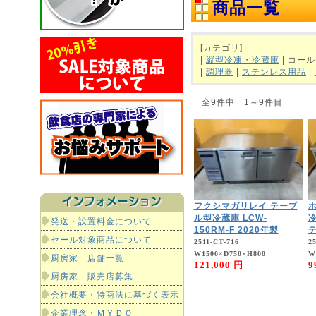
商品一覧
[カテゴリ]
|
縦型冷凍・冷蔵庫
| コー
|
調理器
|
ステンレス用品
|
全9件中 1～9件目
フクシマガリレイ テーブ
ル型冷蔵庫 LCW-
発送・設置料金について
150RM-F 2020年製
テ
セール対象商品について
2511-CT-716
2
W1500×D750×H800
W
厨房家 店舗一覧
121,000 円
9
厨房家 販売店募集
会社概要・特商法に基づく表示
企業理念・ＭＹＤＯ