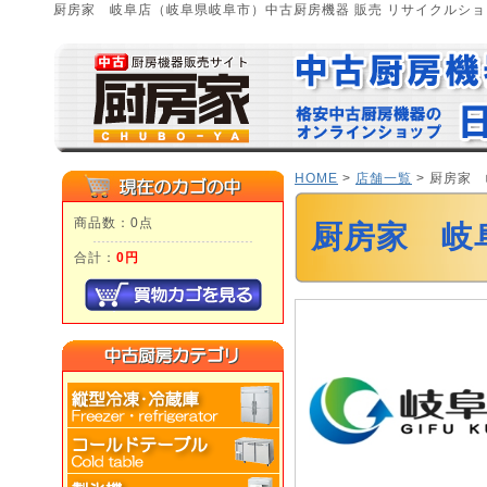
厨房家 岐阜店（岐阜県岐阜市）中古厨房機器 販売 リサイクルシ
HOME
>
店舗一覧
> 厨房家
商品数：0点
厨房家 岐
合計：
0円