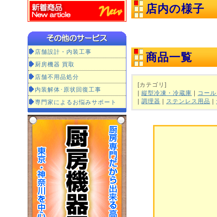
店内の様子
店舗設計・内装工事
商品一覧
厨房機器 買取
店舗不用品処分
[カテゴリ]
内装解体･原状回復工事
|
縦型冷凍・冷蔵庫
|
コール
|
調理器
|
ステンレス用品
|
専門家によるお悩みサポート