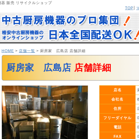
器 販売 リサイクルショップ
TOP
HOME
>
店舗一覧
> 厨房家 広島店 店舗詳細
厨房家 広島店
店舗詳細
店名
会社名
住所
フリーダイヤル
電話
FAX