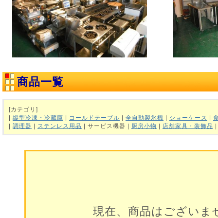
商品一覧
[カテゴリ]
|
縦型冷凍・冷蔵庫
|
コールドテーブル
|
全自動製氷機
|
ショーケース
|
|
調理器
|
ステンレス用品
| サービス機器 |
厨房小物
|
店舗家具・装飾品
現在、商品はございま