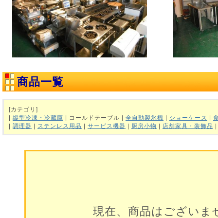
商品一覧
[カテゴリ]
|
縦型冷凍・冷蔵庫
| コールドテーブル |
全自動製氷機
|
ショーケース
|
|
調理器
|
ステンレス用品
|
サービス機器
|
厨房小物
|
店舗家具・装飾品
現在、商品はございま