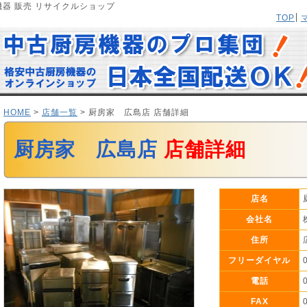
器 販売 リサイクルショップ
TOP
HOME
>
店舗一覧
> 厨房家 広島店 店舗詳細
厨房家 広島店
店舗詳細
店名
会社名
住所
フリーダイヤル
電話
FAX