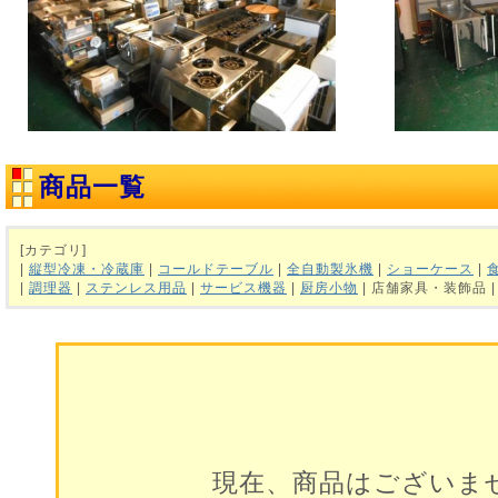
商品一覧
[カテゴリ]
|
縦型冷凍・冷蔵庫
|
コールドテーブル
|
全自動製氷機
|
ショーケース
|
|
調理器
|
ステンレス用品
|
サービス機器
|
厨房小物
| 店舗家具・装飾品 
現在、商品はございま