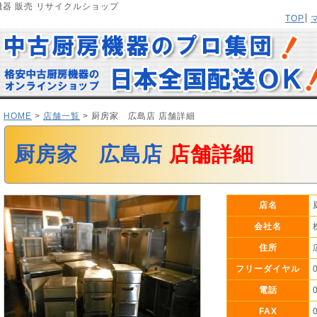
器 販売 リサイクルショップ
TOP
HOME
>
店舗一覧
> 厨房家 広島店 店舗詳細
厨房家 広島店
店舗詳細
店名
会社名
住所
フリーダイヤル
電話
FAX